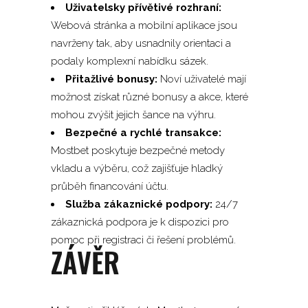
Uživatelsky přívětivé rozhraní:
Webová stránka a mobilní aplikace jsou
navrženy tak, aby usnadnily orientaci a
podaly komplexní nabídku sázek.
Přitažlivé bonusy:
Noví uživatelé mají
možnost získat různé bonusy a akce, které
mohou zvýšit jejich šance na výhru.
Bezpečné a rychlé transakce:
Mostbet poskytuje bezpečné metody
vkladu a výběru, což zajišťuje hladký
průběh financování účtu.
Služba zákaznické podpory:
24/7
zákaznická podpora je k dispozici pro
pomoc při registraci či řešení problémů.
ZÁVĚR