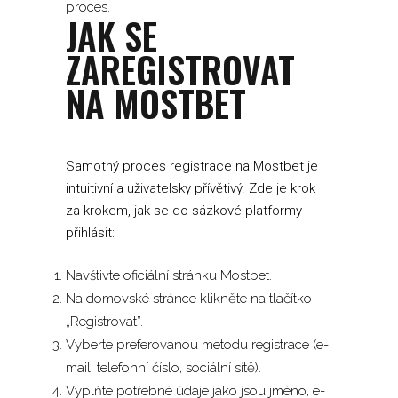
proces.
JAK SE
ZAREGISTROVAT
NA MOSTBET
Samotný proces registrace na Mostbet je
intuitivní a uživatelsky přívětivý. Zde je krok
za krokem, jak se do sázkové platformy
přihlásit:
Navštivte oficiální stránku Mostbet.
Na domovské stránce klikněte na tlačítko
„Registrovat”.
Vyberte preferovanou metodu registrace (e-
mail, telefonní číslo, sociální sítě).
Vyplňte potřebné údaje jako jsou jméno, e-