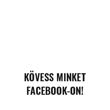
KÖVESS MINKET
FACEBOOK-ON!