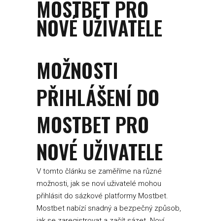
MOSTBET PRO
NOVÉ UŽIVATELE
MOŽNOSTI
PŘIHLÁŠENÍ DO
MOSTBET PRO
NOVÉ UŽIVATELE
V tomto článku se zaměříme na různé
možnosti, jak se noví uživatelé mohou
přihlásit do sázkové platformy Mostbet.
Mostbet nabízí snadný a bezpečný způsob,
jak se zaregistrovat a začít sázet. Noví