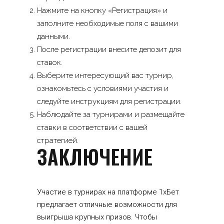
Нажмите на кнопку «Регистрация» и
заполните необходимые поля с вашими
данными.
После регистрации внесите депозит для
ставок.
Выберите интересующий вас турнир,
ознакомьтесь с условиями участия и
следуйте инструкциям для регистрации.
Наблюдайте за турнирами и размещайте
ставки в соответствии с вашей
стратегией.
ЗАКЛЮЧЕНИЕ
Участие в турнирах на платформе 1хБет
предлагает отличные возможности для
выигрыша крупных призов. Чтобы