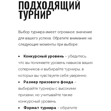
ПОДХОДЯЩИЙ
ТУРНИР
Выбор турнира имеет огромное значение
для вашего успеха. Обратите внимание на
следующие моменты при выборе:
Конкурсный уровень
– убедитесь,
что вы понимаете уровень навыков ваших
соперников и выбирайте турниры, в
которых вы чувствуете себя уверенно.
Размер призового фонда
–
выбирайте турниры с высокими
призами, но учитывайте также
конкурсный уровень.
Формат турнира
– обратите