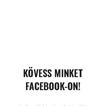
KÖVESS MINKET
FACEBOOK-ON!