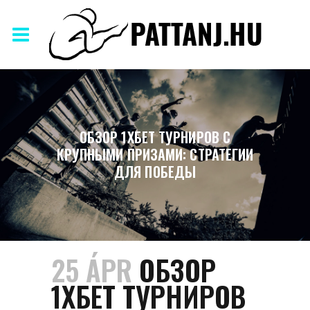
ОБЗОР 1ХБЕТ ТУРНИРОВ С
КРУПНЫМИ ПРИЗАМИ: СТРАТЕГИИ
ДЛЯ ПОБЕДЫ
25 ÁPR
ОБЗОР
1ХБЕТ ТУРНИРОВ