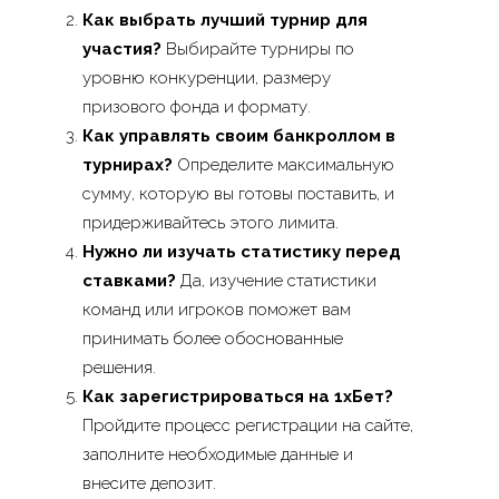
Как выбрать лучший турнир для
участия?
Выбирайте турниры по
уровню конкуренции, размеру
призового фонда и формату.
Как управлять своим банкроллом в
турнирах?
Определите максимальную
сумму, которую вы готовы поставить, и
придерживайтесь этого лимита.
Нужно ли изучать статистику перед
ставками?
Да, изучение статистики
команд или игроков поможет вам
принимать более обоснованные
решения.
Как зарегистрироваться на 1хБет?
Пройдите процесс регистрации на сайте,
заполните необходимые данные и
внесите депозит.