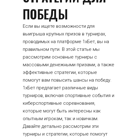
ПОБЕДЫ
Если вы ищете возможности для
выигрыша крупных призов в турнирах,
проводимых на платформе 1хБет, вы на
правильном пути. В этой статье мы
рассмотрим основные турниры с
массовыми денежными призами, а также
эффективные стратегии, которые
помогут вам повысить шансы на победу.
1хБет предлагает различные виды
турниров, включая спортивные события и
киберспортивные соревнования,
которые могут быть интересны как
опытным игрокам, так и новичкам.
Давайте детально рассмотрим эти
турниры и стратегии, которые помогут