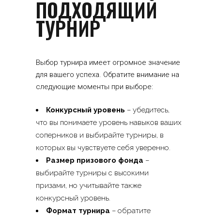
ПОДХОДЯЩИЙ
ТУРНИР
Выбор турнира имеет огромное значение
для вашего успеха. Обратите внимание на
следующие моменты при выборе:
Конкурсный уровень
– убедитесь,
что вы понимаете уровень навыков ваших
соперников и выбирайте турниры, в
которых вы чувствуете себя уверенно.
Размер призового фонда
–
выбирайте турниры с высокими
призами, но учитывайте также
конкурсный уровень.
Формат турнира
– обратите