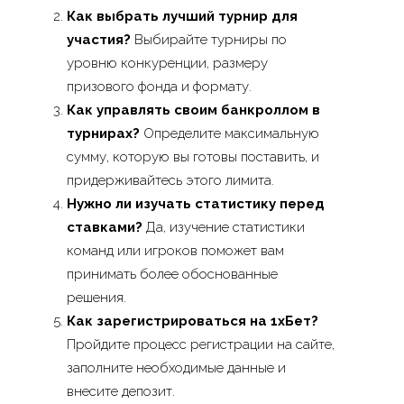
Как выбрать лучший турнир для
участия?
Выбирайте турниры по
уровню конкуренции, размеру
призового фонда и формату.
Как управлять своим банкроллом в
турнирах?
Определите максимальную
сумму, которую вы готовы поставить, и
придерживайтесь этого лимита.
Нужно ли изучать статистику перед
ставками?
Да, изучение статистики
команд или игроков поможет вам
принимать более обоснованные
решения.
Как зарегистрироваться на 1хБет?
Пройдите процесс регистрации на сайте,
заполните необходимые данные и
внесите депозит.