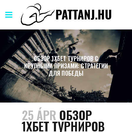
ОБЗОР 1ХБЕТ ТУРНИРОВ С
КРУПНЫМИ ПРИЗАМИ: СТРАТЕГИИ
ДЛЯ ПОБЕДЫ
25 ÁPR
ОБЗОР
1ХБЕТ ТУРНИРОВ