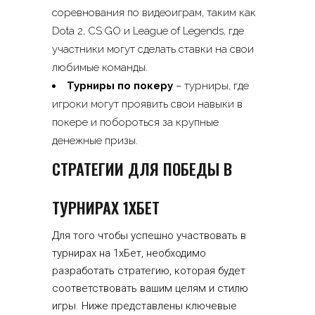
соревнования по видеоиграм, таким как
Dota 2, CS:GO и League of Legends, где
участники могут сделать ставки на свои
любимые команды.
Турниры по покеру
– турниры, где
игроки могут проявить свои навыки в
покере и побороться за крупные
денежные призы.
СТРАТЕГИИ ДЛЯ ПОБЕДЫ В
ТУРНИРАХ 1ХБЕТ
Для того чтобы успешно участвовать в
турнирах на 1хБет, необходимо
разработать стратегию, которая будет
соответствовать вашим целям и стилю
игры. Ниже представлены ключевые