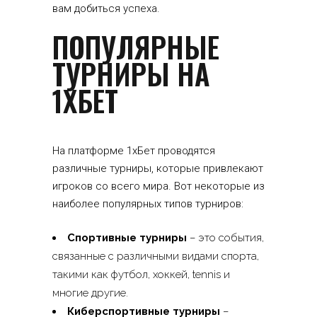
вам добиться успеха.
ПОПУЛЯРНЫЕ
ТУРНИРЫ НА
1ХБЕТ
На платформе 1хБет проводятся
различные турниры, которые привлекают
игроков со всего мира. Вот некоторые из
наиболее популярных типов турниров:
Спортивные турниры
– это события,
связанные с различными видами спорта,
такими как футбол, хоккей, tennis и
многие другие.
Киберспортивные турниры
–