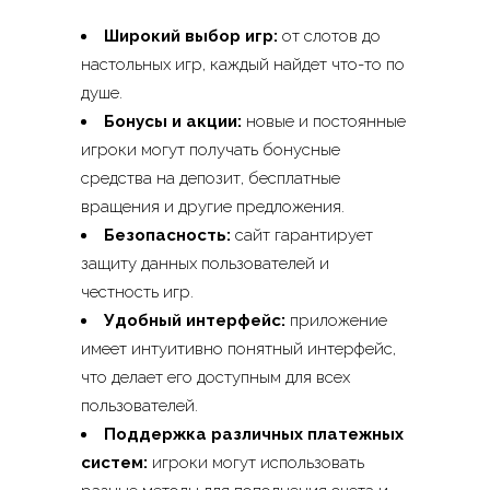
Широкий выбор игр:
от слотов до
настольных игр, каждый найдет что-то по
душе.
Бонусы и акции:
новые и постоянные
игроки могут получать бонусные
средства на депозит, бесплатные
вращения и другие предложения.
Безопасность:
сайт гарантирует
защиту данных пользователей и
честность игр.
Удобный интерфейс:
приложение
имеет интуитивно понятный интерфейс,
что делает его доступным для всех
пользователей.
Поддержка различных платежных
систем:
игроки могут использовать