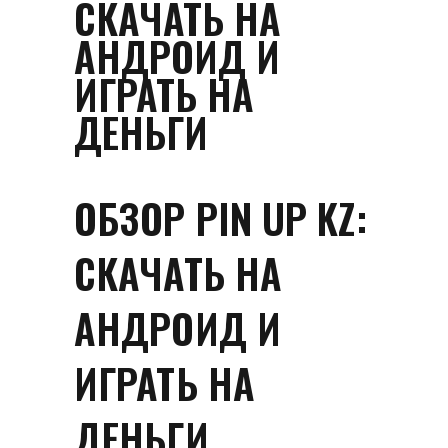
СКАЧАТЬ НА
АНДРОИД И
ИГРАТЬ НА
ДЕНЬГИ
ОБЗОР PIN UP KZ:
СКАЧАТЬ НА
АНДРОИД И
ИГРАТЬ НА
ДЕНЬГИ