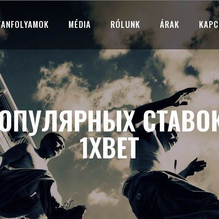
TANFOLYAMOK
MÉDIA
RÓLUNK
ÁRAK
KAPC
ОПУЛЯРНЫХ СТАВО
1XBET