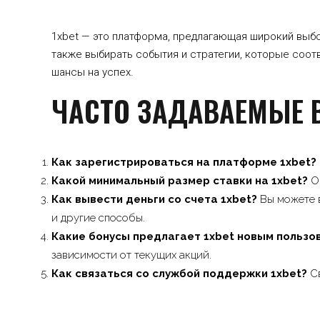
1xbet — это платформа, предлагающая широкий выб
также выбирать события и стратегии, которые соот
шансы на успех.
ЧАСТО ЗАДАВАЕМЫЕ
Как зарегистрироваться на платформе 1xbet?
Какой минимальный размер ставки на 1xbet?
Об
Как вывести деньги со счета 1xbet?
Вы можете в
и другие способы.
Какие бонусы предлагает 1xbet новым пользо
зависимости от текущих акций.
Как связаться со службой поддержки 1xbet?
Св