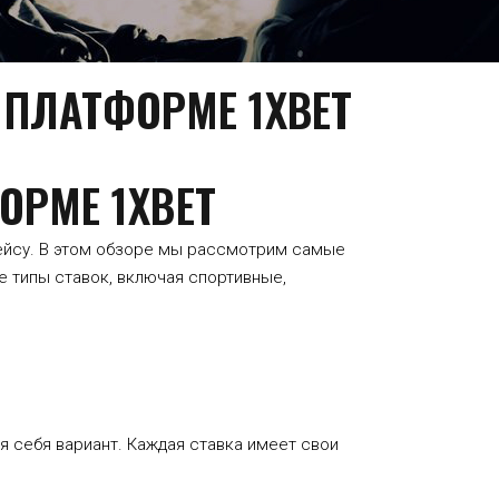
ПЛАТФОРМЕ 1XBET
ОРМЕ 1XBET
фейсу. В этом обзоре мы рассмотрим самые
е типы ставок, включая спортивные,
я себя вариант. Каждая ставка имеет свои