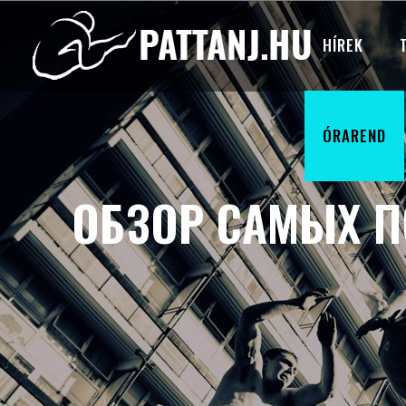
HÍREK
ÓRAREND
ОБЗОР САМЫХ П