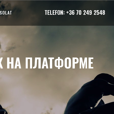
TELEFON:
+36 70 249 2548
SOLAT
К НА ПЛАТФОРМЕ