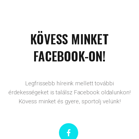
KÖVESS MINKET
FACEBOOK-ON!
Legfrissebb híreink mellett további
érdekességeket is találsz Facebook oldalunkon!
Kövess minket és gyere, sportolj velünk!