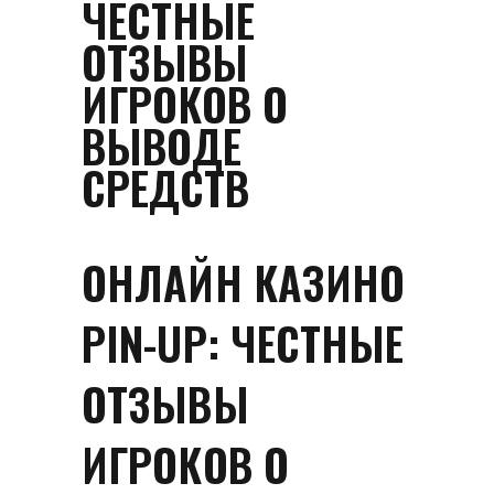
ЧЕСТНЫЕ
ОТЗЫВЫ
ИГРОКОВ О
ВЫВОДЕ
СРЕДСТВ
ОНЛАЙН КАЗИНО
PIN-UP: ЧЕСТНЫЕ
ОТЗЫВЫ
ИГРОКОВ О