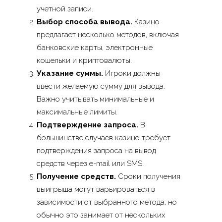
учетной записи.
Выбор способа вывода.
Казино
предлагает несколько методов, включая
банковские карты, электронные
кошельки и криптовалюты.
Указание суммы.
Игроки должны
ввести желаемую сумму для вывода.
Важно учитывать минимальные и
максимальные лимиты.
Подтверждение запроса.
В
большинстве случаев казино требует
подтверждения запроса на вывод
средств через e-mail или SMS.
Получение средств.
Сроки получения
выигрыша могут варьироваться в
зависимости от выбранного метода, но
обычно это занимает от нескольких