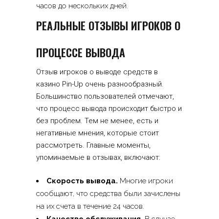
часов до нескольких дней.
РЕАЛЬНЫЕ ОТЗЫВЫ ИГРОКОВ О
ПРОЦЕССЕ ВЫВОДА
Отзыв игроков о выводе средств в
казино Pin-Up очень разнообразный.
Большинство пользователей отмечают,
что процесс вывода происходит быстро и
без проблем. Тем не менее, есть и
негативные мнения, которые стоит
рассмотреть. Главные моменты,
упоминаемые в отзывах, включают:
Скорость вывода.
Многие игроки
сообщают, что средства были зачислены
на их счета в течение 24 часов.
Качество обслуживания.
В случае