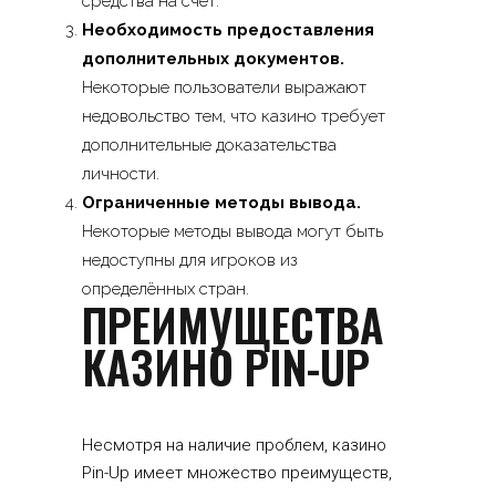
средства на счёт.
Необходимость предоставления
дополнительных документов.
Некоторые пользователи выражают
недовольство тем, что казино требует
дополнительные доказательства
личности.
Ограниченные методы вывода.
Некоторые методы вывода могут быть
недоступны для игроков из
определённых стран.
ПРЕИМУЩЕСТВА
КАЗИНО PIN-UP
Несмотря на наличие проблем, казино
Pin-Up имеет множество преимуществ,