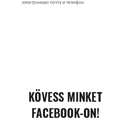
электронную почту и телефон.
KÖVESS MINKET
FACEBOOK-ON!