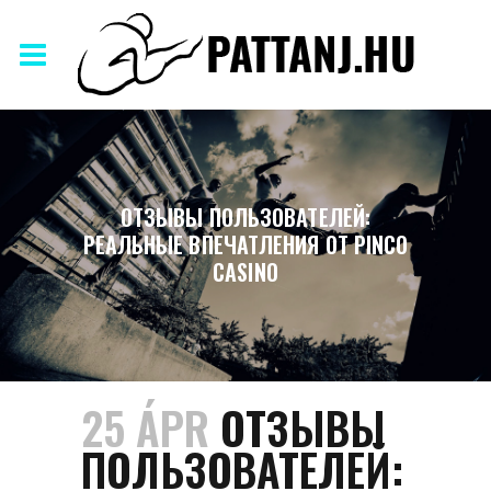
ОТЗЫВЫ ПОЛЬЗОВАТЕЛЕЙ:
РЕАЛЬНЫЕ ВПЕЧАТЛЕНИЯ ОТ PINCO
CASINO
25 ÁPR
ОТЗЫВЫ
ПОЛЬЗОВАТЕЛЕЙ: