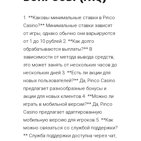
1. **Каковы минимальные ставки в Pinco
Casino?** Минимальные ставки зависят
от игры, однако обычно они варьируются
от 1 до 10 рублей.2. **Как долго
обрабатываются выплаты?** В
зависимости от метода вывода средств,
это может занять от нескольких часов до
нескольких дней.3. **Есть ли акции для
новых пользователей?** Да, Pinco Casino
предлагает разнообразные бонусы и
акции для новых клиентов.4. **Можно ли
играть в мобильной версии?** Да, Pinco
Casino предлагает адаптированную
мобильную версию для игроков.5. **Как
можно связаться со службой поддержки?
** Служба поддержки доступна через чат,