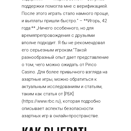
поддержки помогла мне с верификацией.
После этого играть стало намного проще,
и выплаты пришли быстро.” – **Игорь, 42
года:** „Ничего особенного, но для
времяпрепровождения с друзьями
вполне подходит. Я бы не рекомендовал
его серьезным игрокам.”Такой
разнообразный опыт дает представление
о том, чего можно ожидать от Pinco
Casino. Для более привычного взгляда на
азартные игры, можно обратиться к
актуальным исследованиям и статьям,
таким как статья от [РБК]
(https://www.rbc.ru), которая подробно
описывает аспекты безопасности
азартных игр в онлайн-пространстве.