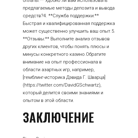
оплаты:** Удобно ли вам использовать
предлагаемые методы депозита и вывода
средств?4. **Служба поддержки:**
Быстрая и квалифицированная поддержка
может существенно улучшить ваш опыт.5.
**Отзывы:** Выполните анализ отзывов
других клиентов, чтобы понять плюсы и
минусы конкретного казино.Обратите
внимание на опыт профессионала в
области азартных игр, например,
[гемблинг-историка Дэвида Г. Шварца]
(https://twitter.com/DavidGSchwartz),
который делится своими знаниями и
опытом в этой области.
ЗАКЛЮЧЕНИЕ