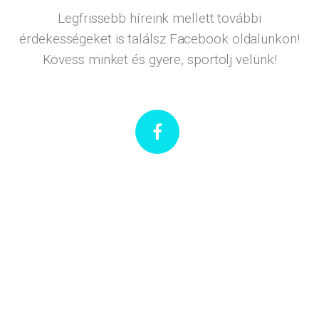
Legfrissebb híreink mellett további
érdekességeket is találsz Facebook oldalunkon!
Kövess minket és gyere, sportolj velünk!
Pattanj.hu 2019. | Minden Jog Fenntartva.