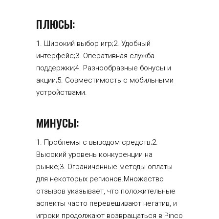
ПЛЮСЫ:
1. Широкий выбор игр;2. Удобный
интерфейс;3. Оперативная служба
поддержки;4. Разнообразные бонусы и
акции;5. Совместимость с мобильными
устройствами.
МИНУСЫ:
1. Проблемы с выводом средств;2.
Высокий уровень конкуренции на
рынке;3. Ограниченные методы оплаты
для некоторых регионов.Множество
отзывов указывает, что положительные
аспекты часто перевешивают негатив, и
игроки продолжают возвращаться в Pinco