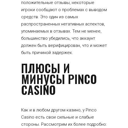
положительные отзывы, некоторые
игроки сообщают о проблемах с выводом
средств. Это один из самых
распространенных негативных аспектов,
упоминаемых в отзывах. Тем не менее,
большинство убедились, что аккаунт
должен быть верифицирован, что и может
быть причиной задержек.
ПЛЮСЫ И
МИНУСЫ PINCO
CASINO
Как и в любом другом казино, у Pinco
Casino есть свои сильные и слабые
стороны. Рассмотрим их более подробно: