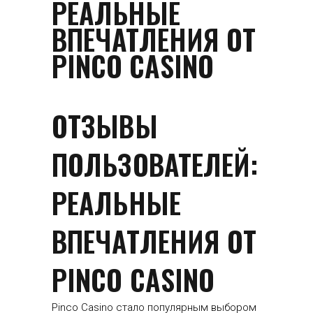
РЕАЛЬНЫЕ
ВПЕЧАТЛЕНИЯ ОТ
PINCO CASINO
ОТЗЫВЫ
ПОЛЬЗОВАТЕЛЕЙ:
РЕАЛЬНЫЕ
ВПЕЧАТЛЕНИЯ ОТ
PINCO CASINO
Pinco Casino стало популярным выбором