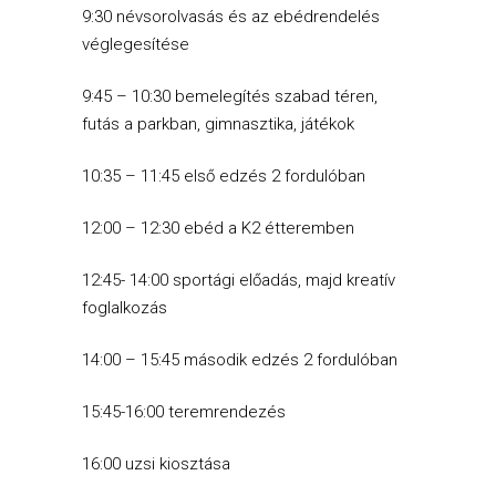
9:30 névsorolvasás és az ebédrendelés
véglegesítése
9:45 – 10:30 bemelegítés szabad téren,
futás a parkban, gimnasztika, játékok
10:35 – 11:45 első edzés 2 fordulóban
12:00 – 12:30 ebéd a K2 étteremben
12:45- 14:00 sportági előadás, majd kreatív
foglalkozás
14:00 – 15:45 második edzés 2 fordulóban
15:45-16:00 teremrendezés
16:00 uzsi kiosztása