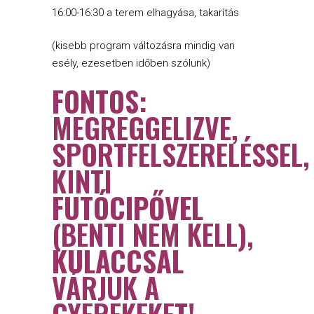
16:00-16:30 a terem elhagyása, takarítás
(kisebb program változásra mindig van
esély, ezesetben időben szólunk)
FONTOS:
MEGREGGELIZVE,
SPORTFELSZERELÉSSEL,
KINTI
FUTÓCIPŐVEL
(BENTI NEM KELL),
KULACCSAL
VÁRJUK A