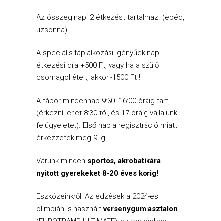
Az összeg napi 2 étkezést tartalmaz. (ebéd,
uzsonna)
A speciális táplálkozási igényűek napi
étkezési díja +500 Ft, vagy ha a szülő
csomagol ételt, akkor -1500 Ft !
A tábor mindennap 9:30- 16:00 óráig tart,
(érkezni lehet 8:30-tól, és 17 óráig vállalunk
felügyeletet). Első nap a regisztráció miatt
érkezzetek meg 9-ig!
Várunk minden
sportos, akrobatikára
nyitott gyerekeket 8-20 éves korig!
Eszközeinkről: Az edzések a 2024-es
olimpián is használt
versenygumiasztalon