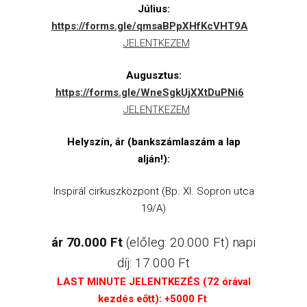
Július:
https://forms.gle/qmsaBPpXHfKcVHT9A
JELENTKEZEM
Augusztus:
https://forms.gle/WneSgkUjXXtDuPNi6
JELENTKEZEM
Helyszín, ár (bankszámlaszám a lap
alján!):
Inspirál cirkuszközpont (Bp. XI. Sopron utca
19/A)
ár 70.000 Ft
(előleg: 20.000 Ft) napi
díj: 17.000 Ft
LAST MINUTE JELENTKEZÉS (72 órával
kezdés eőtt): +5000 Ft