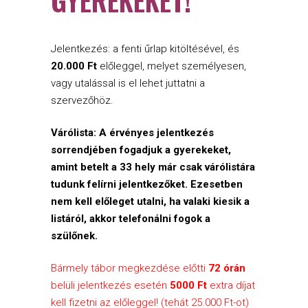
GYEREKEKET!
Jelentkezés: a fenti űrlap kitöltésével, és
20.000 Ft
előleggel, melyet személyesen,
vagy utalással is el lehet juttatni a
szervezőhöz.
Várólista: A érvényes jelentkezés
sorrendjében fogadjuk a gyerekeket,
amint betelt a 33 hely már csak várólistára
tudunk felírni jelentkezőket. Ezesetben
nem kell előleget utalni, ha valaki kiesik a
listáról, akkor telefonálni fogok a
szülőnek.
Bármely tábor megkezdése előtti
72 órán
belüli jelentkezés esetén
5000 Ft
extra díjat
kell fizetni az előleggel! (tehát 25.000 Ft-ot)