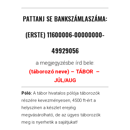
PATTANJ SE BANKSZÁMLASZÁMA:
(ERSTE)
11600006-00000000-
49929056
a megjegyzésbe írd bele:
(táborozó neve) – TÁBOR –
JÚL/AUG
Póló:
A tábor hivatalos pólója táborozók
részére kevezményesen, 4500 ft-ért a
helyszínen a készlet erejéig
megvásárolható, de az ügyes táborozók
meg is nyerhetik a sajátjukat!