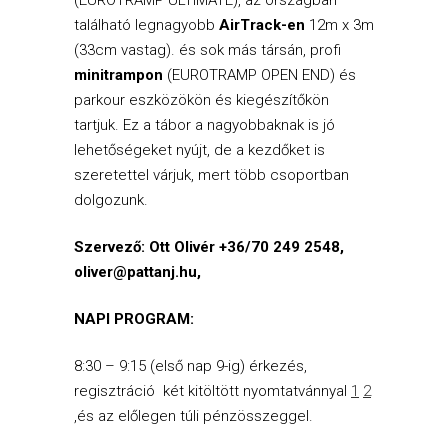
(EUROTRAMP ULTIMATE), az országban
található legnagyobb
AirTrack-en
12m x 3m
(33cm vastag). és sok más társán, profi
minitrampon
(EUROTRAMP OPEN END) és
parkour eszközökön és kiegészítőkön
tartjuk. Ez a tábor a nagyobbaknak is jó
lehetőségeket nyújt, de a kezdőket is
szeretettel várjuk, mert több csoportban
dolgozunk.
Szervező: Ott Olivér +36/70 249 2548,
oliver@pattanj.hu,
NAPI PROGRAM:
8:30 – 9:15 (első nap 9-ig) érkezés,
regisztráció két kitöltött nyomtatvánnyal
1
2
,és az előlegen túli pénzösszeggel.