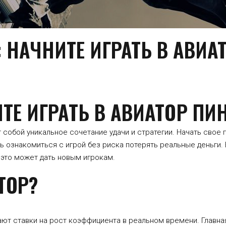
 НАЧНИТЕ ИГРАТЬ В АВИАТ
ТЕ ИГРАТЬ В АВИАТОР ПИН
собой уникальное сочетание удачи и стратегии. Начать свое 
 ознакомиться с игрой без риска потерять реальные деньги. В
 это может дать новым игрокам.
ТОР?
лают ставки на рост коэффициента в реальном времени. Главна