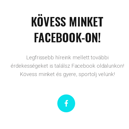
KÖVESS MINKET
FACEBOOK-ON!
Legfrissebb híreink mellett további
érdekességeket is találsz Facebook oldalunkon!
Kövess minket és gyere, sportolj velünk!