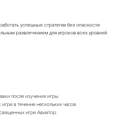
зработать успешные стратегии без опасности
ельным развлечением для игроков всех уровней.
авки после изучения игры.
 игре в течение нескольких часов.
освященных игре Авиатор.