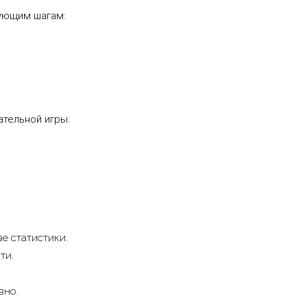
дующим шагам:
ательной игры.
е статистики.
ти.
вно.