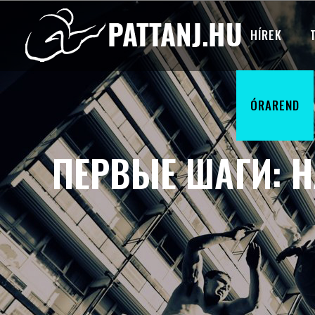
HÍREK
ÓRAREND
ПЕРВЫЕ ШАГИ: Н