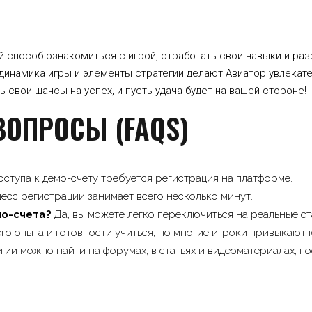
й способ ознакомиться с игрой, отработать свои навыки и ра
 динамика игры и элементы стратегии делают Авиатор увлекат
свои шансы на успех, и пусть удача будет на вашей стороне!
ОПРОСЫ (FAQS)
доступа к демо-счету требуется регистрация на платформе.
есс регистрации занимает всего несколько минут.
мо-счета?
Да, вы можете легко переключиться на реальные ст
го опыта и готовности учиться, но многие игроки привыкают к
гии можно найти на форумах, в статьях и видеоматериалах, п