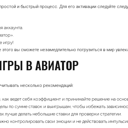
простой и быстрый процесс. Для его активации следуйте сле
я аккаунта.
атор».
е игру!
е этого вы сможете незамедлительно погрузиться в мир увлек
ИГРЫ В АВИАТОР
 учитывать несколько рекомендаций:
, как ведет себя коэффициент и принимайте решение на основ
елы по сумме ставок и выигрышам, чтобы избежать зависимос
ах лучше делать небольшие ставки для проверки стратегии.
ажно контролировать свои эмоции и не действовать импульси