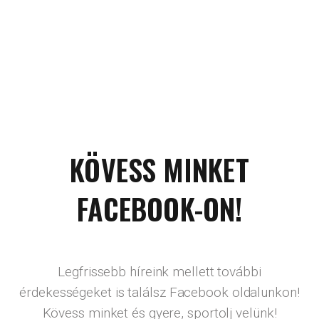
KÖVESS MINKET
FACEBOOK-ON!
Legfrissebb híreink mellett további
érdekességeket is találsz Facebook oldalunkon!
Kövess minket és gyere, sportolj velünk!