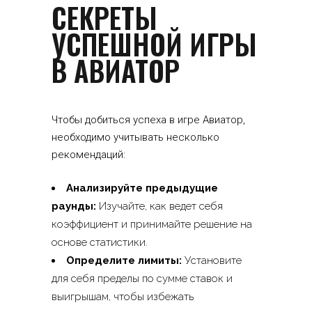
СЕКРЕТЫ
УСПЕШНОЙ ИГРЫ
В АВИАТОР
Чтобы добиться успеха в игре Авиатор,
необходимо учитывать несколько
рекомендаций:
Анализируйте предыдущие
раунды:
Изучайте, как ведет себя
коэффициент и принимайте решение на
основе статистики.
Определите лимиты:
Установите
для себя пределы по сумме ставок и
выигрышам, чтобы избежать