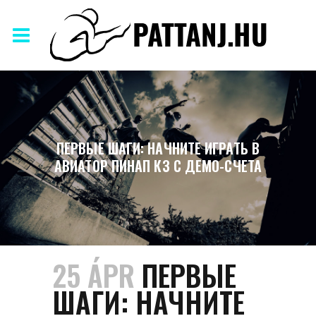
ПЕРВЫЕ ШАГИ: НАЧНИТЕ ИГРАТЬ В
АВИАТОР ПИНАП КЗ С ДЕМО-СЧЕТА
25 ÁPR
ПЕРВЫЕ
ШАГИ: НАЧНИТЕ