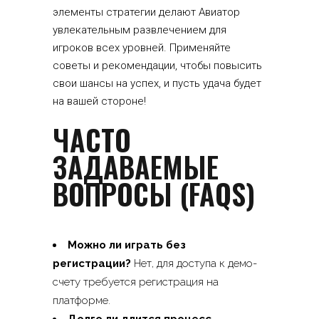
элементы стратегии делают Авиатор
увлекательным развлечением для
игроков всех уровней. Применяйте
советы и рекомендации, чтобы повысить
свои шансы на успех, и пусть удача будет
на вашей стороне!
ЧАСТО
ЗАДАВАЕМЫЕ
ВОПРОСЫ (FAQS)
Можно ли играть без
регистрации?
Нет, для доступа к демо-
счету требуется регистрация на
платформе.
Долго ли длится процесс