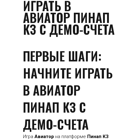
ИГРАТЬ В
АВИАТОР ПИНАП
КЗ С ДЕМО-СЧЕТА
ПЕРВЫЕ ШАГИ:
НАЧНИТЕ ИГРАТЬ
В АВИАТОР
ПИНАП КЗ С
ДЕМО-СЧЕТА
Игра
Авиатор
на платформе
Пинап КЗ