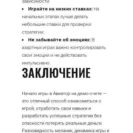
зависимости.
Играйте на низких ставках:
На
начальных этапах лучше делать
небольшие ставки для проверки
стратегии.
Не забывайте об эмоциях:
В
азартных играх важно контролировать
свои эмоции и не действовать
импульсивно.
ЗАКЛЮЧЕНИЕ
Начало игры в Авиатор на демо-счете —
это отличный способ ознакомиться с
игрой, отработать свои навыки и
разработать успешные стратегии без
опасности потерять реальные деньги.
Разновидность механик, динамика игры и