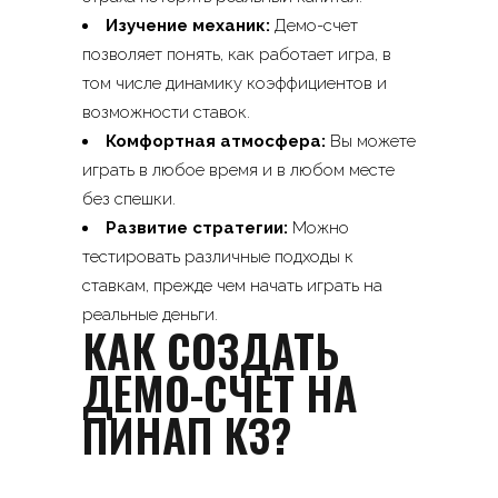
Изучение механик:
Демо-счет
позволяет понять, как работает игра, в
том числе динамику коэффициентов и
возможности ставок.
Комфортная атмосфера:
Вы можете
играть в любое время и в любом месте
без спешки.
Развитие стратегии:
Можно
тестировать различные подходы к
ставкам, прежде чем начать играть на
реальные деньги.
КАК СОЗДАТЬ
ДЕМО-СЧЕТ НА
ПИНАП КЗ?