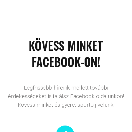
KÖVESS MINKET
FACEBOOK-ON!
Legfrissebb híreink mellett további
érdekességeket is találsz Facebook oldalunkon!
Kövess minket és gyere, sportolj velünk!