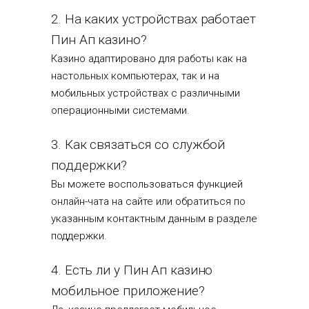
2. На каких устройствах работает
Пин Ап казино?
Казино адаптировано для работы как на
настольных компьютерах, так и на
мобильных устройствах с различными
операционными системами.
3. Как связаться со службой
поддержки?
Вы можете воспользоваться функцией
онлайн-чата на сайте или обратиться по
указанным контактным данным в разделе
поддержки.
4. Есть ли у Пин Ап казино
мобильное приложение?