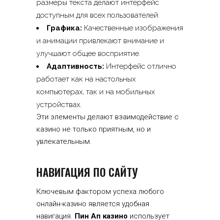
размеры текста делают интерфейс
доступным для всех пользователей.
Графика:
Качественные изображения
и анимации привлекают внимание и
улучшают общее восприятие.
Адаптивность:
Интерфейс отлично
работает как на настольных
компьютерах, так и на мобильных
устройствах.
Эти элементы делают взаимодействие с
казино не только приятным, но и
увлекательным.
НАВИГАЦИЯ ПО САЙТУ
Ключевым фактором успеха любого
онлайн-казино является удобная
навигация.
Пин Ап казино
использует