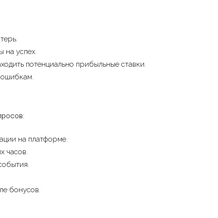
терь.
 на успех.
аходить потенциально прибыльные ставки.
 ошибкам.
просов:
ации на платформе.
х часов.
события.
ле бонусов.