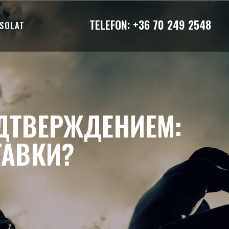
TELEFON:
+36 70 249 2548
SOLAT
ДТВЕРЖДЕНИЕМ:
ТАВКИ?