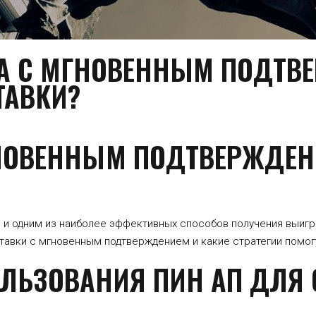
А С МГНОВЕННЫМ ПОДТВЕ
ТАВКИ?
ГНОВЕННЫМ ПОДТВЕРЖДЕН
, и одним из наиболее эффективных способов получения выиг
тавки с мгновенным подтверждением и какие стратегии помогу
ЛЬЗОВАНИЯ ПИН АП ДЛЯ 