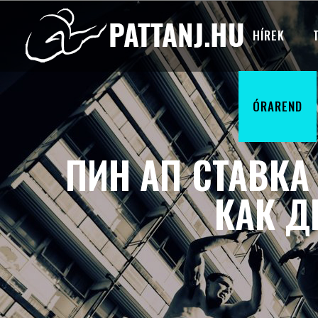
HÍREK
ÓRAREND
ПИН АП СТАВК
КАК Д