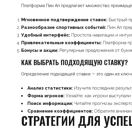
Платформа Пин Ап предлагает множество преимущес
Мгновенное подтверждение ставок:
Быстрый пр
Разнообразие спортивных событий:
Пин Ап пред
Удобный интерфейс:
Простота навигации и интуи
Привлекательные коэффициенты:
Платформа пр
Бонусы и акции:
Регулярные предложения от букме
КАК ВЫБРАТЬ ПОДХОДЯЩУЮ СТАВКУ?
Определение подходящей ставки — это один из ключ
Анализ статистики:
Изучите последние результ
Форма игроков:
Узнайте, как игроки выступали 
Поиск информации:
Читайте прогнозы эксперто
Сравнение коэффициентов:
Обратите внимани
СТРАТЕГИИ ДЛЯ УСП