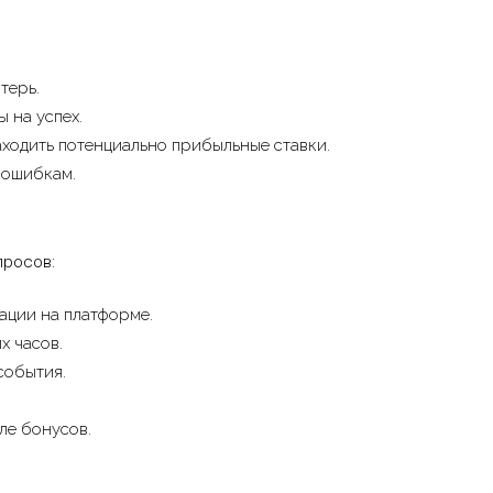
терь.
 на успех.
аходить потенциально прибыльные ставки.
 ошибкам.
просов:
ации на платформе.
х часов.
события.
ле бонусов.