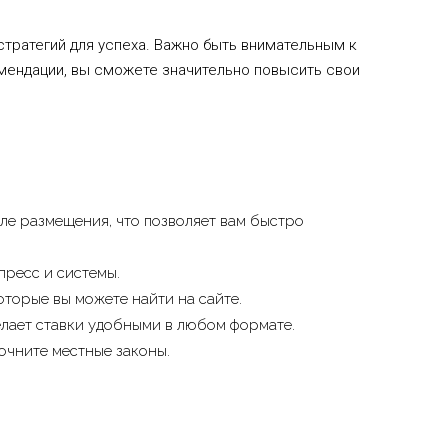
стратегий для успеха. Важно быть внимательным к
омендации, вы сможете значительно повысить свои
сле размещения, что позволяет вам быстро
пресс и системы.
торые вы можете найти на сайте.
елает ставки удобными в любом формате.
очните местные законы.