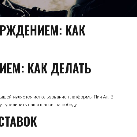
ЕРЖДЕНИЕМ: КАК
ИЕМ: КАК ДЕЛАТЬ
рышей является использование платформы Пин Ап. В
т увеличить ваши шансы на победу.
СТАВОК