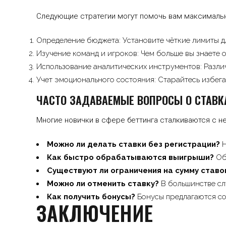
Следующие стратегии могут помочь вам максимальн
Определение бюджета: Установите чёткие лимиты дл
Изучение команд и игроков: Чем больше вы знаете о
Использование аналитических инструментов: Разли
Учет эмоционального состояния: Старайтесь избега
ЧАСТО ЗАДАВАЕМЫЕ ВОПРОСЫ О СТАВК
Многие новички в сфере беттинга сталкиваются с н
Можно ли делать ставки без регистрации?
Н
Как быстро обрабатываются выигрыши?
Обы
Существуют ли ограничения на сумму ставо
Можно ли отменить ставку?
В большинстве сл
Как получить бонусы?
Бонусы предлагаются сог
ЗАКЛЮЧЕНИЕ