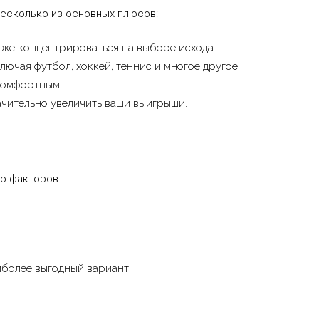
несколько из основных плюсов:
 же концентрироваться на выборе исхода.
ючая футбол, хоккей, теннис и многое другое.
комфортным.
чительно увеличить ваши выигрыши.
о факторов:
более выгодный вариант.