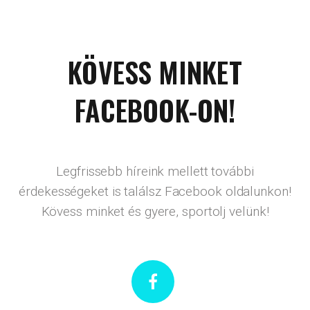
KÖVESS MINKET
FACEBOOK-ON!
Legfrissebb híreink mellett további
érdekességeket is találsz Facebook oldalunkon!
Kövess minket és gyere, sportolj velünk!