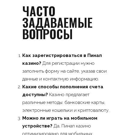
ЧАСТО
ЗАДАВАЕМЫЕ
ВОПРОСЫ
Как зарегистрироваться в Пинап
казино?
Для регистрации нужно
заполнить форму на сайте, указав свои
данные и контактную информацию.
Какие способы пополнения счета
доступны?
Казино предлагает
различные методы: банковские карты,
электронные кошельки и криптовалюту.
Можно ли играть на мобильном
устройстве?
Да, Пинап казино
оптимизировано для мобильных