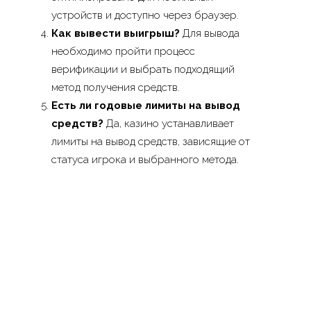
устройств и доступно через браузер.
Как вывести выигрыш?
Для вывода
необходимо пройти процесс
верификации и выбрать подходящий
метод получения средств.
Есть ли годовые лимиты на вывод
средств?
Да, казино устанавливает
лимиты на вывод средств, зависящие от
статуса игрока и выбранного метода.