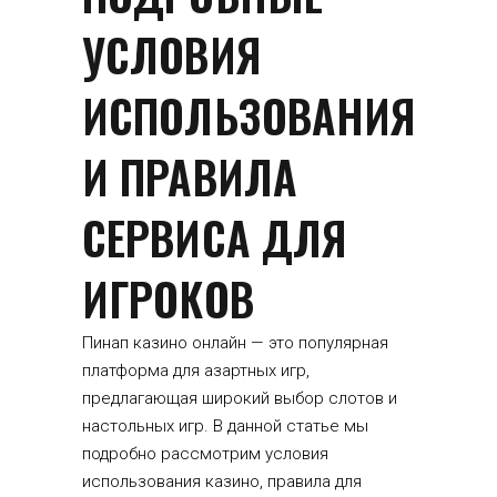
УСЛОВИЯ
ИСПОЛЬЗОВАНИЯ
И ПРАВИЛА
СЕРВИСА ДЛЯ
ИГРОКОВ
Пинап казино онлайн — это популярная
платформа для азартных игр,
предлагающая широкий выбор слотов и
настольных игр. В данной статье мы
подробно рассмотрим условия
использования казино, правила для