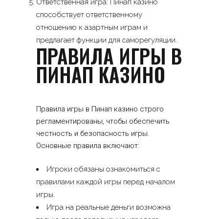
Ответственная игра: Пинап казино
способствует ответственному
отношению к азартным играм и
предлагает функции для саморегуляции.
ПРАВИЛА ИГРЫ В
ПИНАП КАЗИНО
Правила игры в Пинап казино строго
регламентированы, чтобы обеспечить
честность и безопасность игры.
Основные правила включают:
Игроки обязаны ознакомиться с
правилами каждой игры перед началом
игры.
Игра на реальные деньги возможна