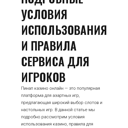
УСЛОВИЯ
ИСПОЛЬЗОВАНИЯ
И ПРАВИЛА
СЕРВИСА ДЛЯ
ИГРОКОВ
Пинап казино онлайн — это популярная
платформа для азартных игр,
предлагающая широкий выбор слотов и
настольных игр. В данной статье мы
подробно рассмотрим условия
использования казино, правила для