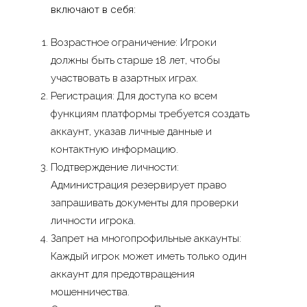
включают в себя:
Возрастное ограничение: Игроки
должны быть старше 18 лет, чтобы
участвовать в азартных играх.
Регистрация: Для доступа ко всем
функциям платформы требуется создать
аккаунт, указав личные данные и
контактную информацию.
Подтверждение личности:
Администрация резервирует право
запрашивать документы для проверки
личности игрока.
Запрет на многопрофильные аккаунты:
Каждый игрок может иметь только один
аккаунт для предотвращения
мошенничества.