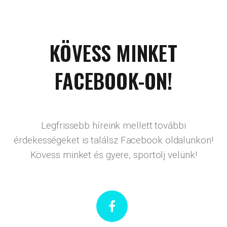
KÖVESS MINKET
FACEBOOK-ON!
Legfrissebb híreink mellett további
érdekességeket is találsz Facebook oldalunkon!
Kövess minket és gyere, sportolj velünk!