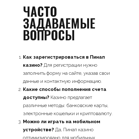
ЧАСТО
ЗАДАВАЕМЫЕ
ВОПРОСЫ
Как зарегистрироваться в Пинап
казино?
Для регистрации нужно
заполнить форму на сайте, указав свои
данные и контактную информацию.
Какие способы пополнения счета
доступны?
Казино предлагает
различные методы: банковские карты,
электронные кошельки и криптовалюту.
Можно ли играть на мобильном
устройстве?
Да, Пинап казино
оптимизировано для мобильных