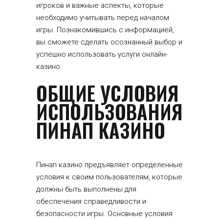
игроков и важные аспекты, которые
необходимо учитывать перед началом
игры. Познакомившись с информацией,
вы сможете сделать осознанный выбор и
успешно использовать услуги онлайн-
казино.
ОБЩИЕ УСЛОВИЯ
ИСПОЛЬЗОВАНИЯ
ПИНАП КАЗИНО
Пинап казино предъявляет определенные
условия к своим пользователям, которые
должны быть выполнены для
обеспечения справедливости и
безопасности игры. Основные условия