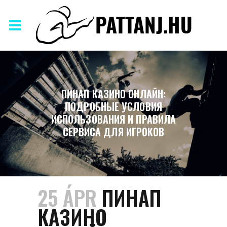
ПИНАП КАЗИНО ОНЛАЙН:
ПОДРОБНЫЕ УСЛОВИЯ
ИСПОЛЬЗОВАНИЯ И ПРАВИЛА
СЕРВИСА ДЛЯ ИГРОКОВ
25 ÁPR
ПИНАП
КАЗИНО