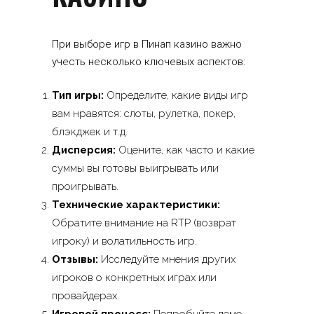
При выборе игр в Пинап казино важно
учесть несколько ключевых аспектов:
Тип игры:
Определите, какие виды игр
вам нравятся: слоты, рулетка, покер,
блэкджек и т.д.
Дисперсия:
Оцените, как часто и какие
суммы вы готовы выигрывать или
проигрывать.
Технические характеристики:
Обратите внимание на RTP (возврат
игроку) и волатильность игр.
Отзывы:
Исследуйте мнения других
игроков о конкретных играх или
провайдерах.
Игровой процесс:
Попробуйте демо-