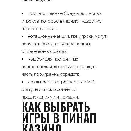
Приветственные бонусы для новых
игроков, которые включают удвоение
первого депозита.
Ротационные акции, где игроки могут
получать бесплатные вращения в
определенных слотах.
Кэшбэк для постоянных
пользователей, который возвращает
часть проигранных средств.
Лояльностные программы и VIP-
статусы с эксклюзивными
предложениями и призами.
КАК ВЫБРАТЬ
ИГРЫ В ПИНАП
КАЗИНО