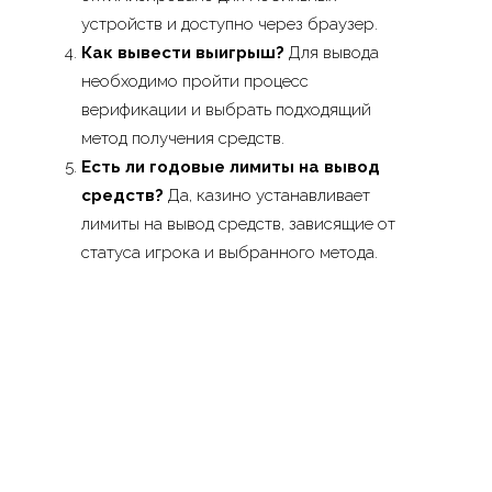
устройств и доступно через браузер.
Как вывести выигрыш?
Для вывода
необходимо пройти процесс
верификации и выбрать подходящий
метод получения средств.
Есть ли годовые лимиты на вывод
средств?
Да, казино устанавливает
лимиты на вывод средств, зависящие от
статуса игрока и выбранного метода.