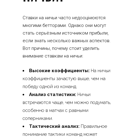
Ставки на ничьи часто недооцінюются
многими бетторами. Однако они могут
стать серьёзным источником прибыли,
если знать несколько важных аспектов.
Вот причины, почему стоит уделить
внимание ставкам на ничьи:
Высокие коэффициенты:
На ничьи
коэффициенты зачастую выше, чем на
победу одной из команд.
Анализ статистики:
Ничьи
встречаются чаще, чем можно подумать,
особенно в матчах с равными
соперниками.
Тактический анализ:
Правильное
понимание тактики команд может