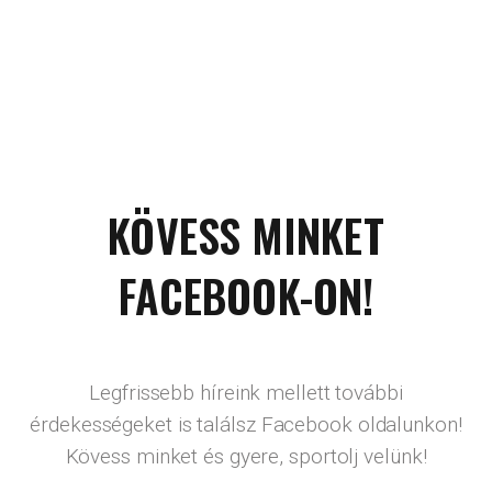
KÖVESS MINKET
FACEBOOK-ON!
Legfrissebb híreink mellett további
érdekességeket is találsz Facebook oldalunkon!
Kövess minket és gyere, sportolj velünk!