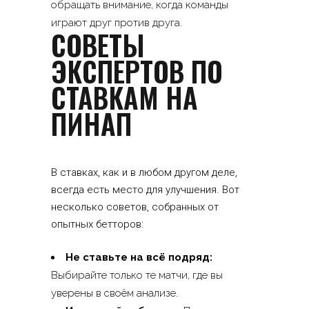
обращать внимание, когда команды
играют друг против друга.
СОВЕТЫ
ЭКСПЕРТОВ ПО
СТАВКАМ НА
ПИНАП
В ставках, как и в любом другом деле,
всегда есть место для улучшения. Вот
несколько советов, собранных от
опытных бетторов:
Не ставьте на всё подряд:
Выбирайте только те матчи, где вы
уверены в своём анализе.