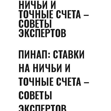
НИЧЬИ И
ТОЧНЫЕ СЧЕТА –
СОВЕТЫ
ЭКСПЕРТОВ
ПИНАП: СТАВКИ
НА НИЧЬИ И
ТОЧНЫЕ СЧЕТА –
СОВЕТЫ
ЭКСПЕРТОВ