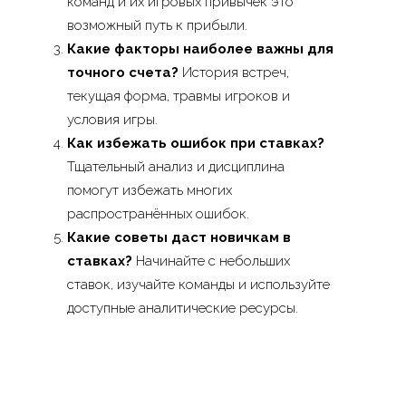
команд и их игровых привычек это
возможный путь к прибыли.
Какие факторы наиболее важны для
точного счета?
История встреч,
текущая форма, травмы игроков и
условия игры.
Как избежать ошибок при ставках?
Тщательный анализ и дисциплина
помогут избежать многих
распространённых ошибок.
Какие советы даст новичкам в
ставках?
Начинайте с небольших
ставок, изучайте команды и используйте
доступные аналитические ресурсы.