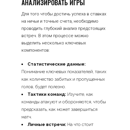
АНАЛИЗИРОВАТЬ ИГРЫ
Для того чтобы достичь успеха в ставках
на ничьи и точные счета, необходимо
проводить глубокий анализ предстоящих
встреч. В этом процессе можно
выделить несколько ключевых
компонентов:
Статистические данные:
Понимание ключевых показателей, таких
как количество забитых и пропущенных
голов, будет полезно.
Тактики команд:
Изучите, как
команды атакуют и обороняются, чтобы
предсказать, как может завершиться
матч.
Личные встречи:
На что стоит