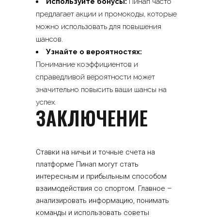
Используйте бонусы:
Пинап часто
предлагает акции и промокоды, которые
можно использовать для повышения
шансов.
Узнайте о вероятностях:
Понимание коэффициентов и
справедливой вероятности может
значительно повысить ваши шансы на
успех.
ЗАКЛЮЧЕНИЕ
Ставки на ничьи и точные счета на
платформе Пинап могут стать
интересным и прибыльным способом
взаимодействия со спортом. Главное –
анализировать информацию, понимать
команды и использовать советы