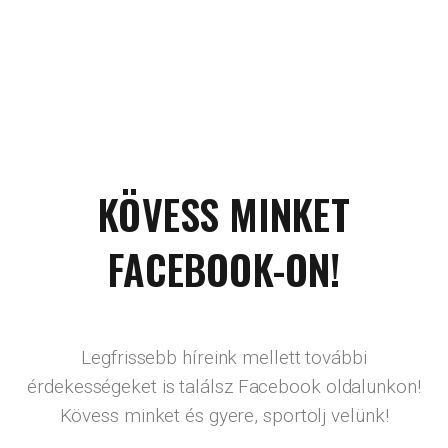
KÖVESS MINKET
FACEBOOK-ON!
Legfrissebb híreink mellett további
érdekességeket is találsz Facebook oldalunkon!
Kövess minket és gyere, sportolj velünk!