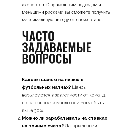
экспертов. С правильным подходом и
меньшими рисками вы сможете получить
максимальную выгоду от своих ставок.
ЧАСТО
ЗАДАВАЕМЫЕ
ВОПРОСЫ
Каковы шансы на ничью в
футбольных матчах?
Шансы
варьируются в зависимости от команд,
но на равные команды они могут быть
выше 30%.
Можно ли зарабатывать на ставках
на точные счета?
Да, при знании