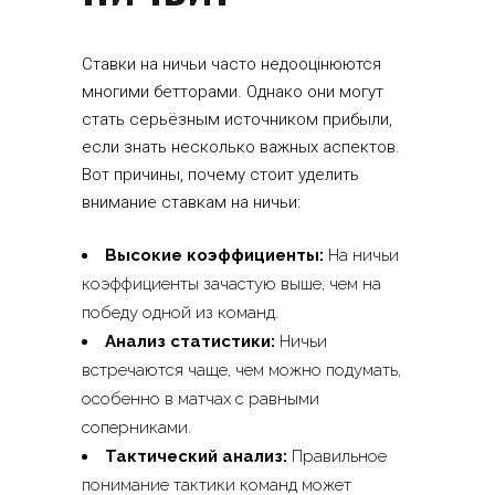
Ставки на ничьи часто недооцінюются
многими бетторами. Однако они могут
стать серьёзным источником прибыли,
если знать несколько важных аспектов.
Вот причины, почему стоит уделить
внимание ставкам на ничьи:
Высокие коэффициенты:
На ничьи
коэффициенты зачастую выше, чем на
победу одной из команд.
Анализ статистики:
Ничьи
встречаются чаще, чем можно подумать,
особенно в матчах с равными
соперниками.
Тактический анализ:
Правильное
понимание тактики команд может