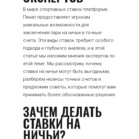
В мире спортивных ставок платформа
Пинап предоставляет игрокам
уникальные возможности для
заключения пари на ничьи и точные
счета. Эти виды ставок требуют особого
подхода и глубокого анализа, и в этой
статье мы изложим мнения экспертов по
этой теме. Мы рассмотрим, почему
ставки на ничьи могут быть выгодными,
разберём нюансы точных счетов и
предложим советы, которые помогут вам
принимать более обоснованные решения.
ЗАЧЕМ ДЕЛАТЬ
СТАВКИ НА
НИЧЬИ?