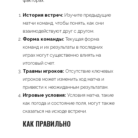
факторах:
История встреч:
Изучите предыдущие
матчи команд, чтобы понять, как они
взаимодействуют друг с другом.
Форма команды:
Текущая форма
команд и их результаты в последних
играх могут существенно влиять на
итоговый счет.
Травмы игроков:
Отсутствие ключевых
игроков может изменить ход матча и
привести к неожиданным результатам.
Игровые условия:
Условия матча, такие
как погода и состояние поля, могут также
сказаться на исходе встречи.
КАК ПРАВИЛЬНО