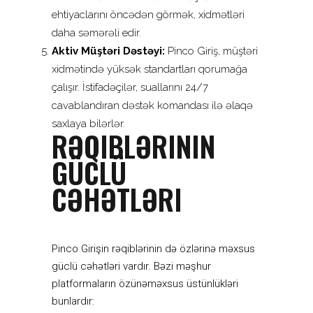
ehtiyaclarını öncədən görmək, xidmətləri
daha səmərəli edir.
Aktiv Müştəri Dəstəyi:
Pinco Giriş, müştəri
xidmətində yüksək standartları qorumağa
çalışır. İstifadəçilər, suallarını 24/7
cavablandıran dəstək komandası ilə əlaqə
saxlaya bilərlər.
RƏQIBLƏRININ
GÜCLÜ
CƏHƏTLƏRI
Pinco Girişin rəqiblərinin də özlərinə məxsus
güclü cəhətləri vardır. Bəzi məşhur
platformaların özünəməxsus üstünlükləri
bunlardır: