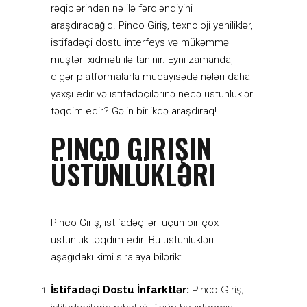
rəqiblərindən nə ilə fərqləndiyini
araşdıracağıq. Pinco Giriş, texnoloji yeniliklər,
istifadəçi dostu interfeys və mükəmməl
müştəri xidməti ilə tanınır. Eyni zamanda,
digər platformalarla müqayisədə nələri daha
yaxşı edir və istifadəçilərinə necə üstünlüklər
təqdim edir? Gəlin birlikdə araşdıraq!
PINCO GIRIŞIN
ÜSTÜNLÜKLƏRI
Pinco Giriş, istifadəçiləri üçün bir çox
üstünlük təqdim edir. Bu üstünlükləri
aşağıdakı kimi sıralaya bilərik:
İstifadəçi Dostu İnfarktlər:
Pinco Giriş,