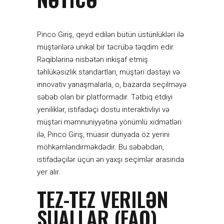
Pinco Giriş, qeyd edilən bütün üstünlükləri ilə
müştərilərə unikal bir təcrübə təqdim edir.
Rəqiblərinə nisbətən inkişaf etmiş
təhlükəsizlik standartları, müştəri dəstəyi və
innovativ yanaşmalarla, o, bazarda seçilməyə
səbəb olan bir platformadır. Tətbiq etdiyi
yeniliklər, istifadəçi dostu interaktivliyi və
müştəri məmnuniyyətinə yönümlü xidmətləri
ilə, Pinco Giriş, müasir dünyada öz yerini
möhkəmləndirməkdədir. Bu səbəbdən,
istifadəçilər üçün ən yaxşı seçimlər arasında
yer alır.
TEZ-TEZ VERILƏN
SUALLAR (FAQ)