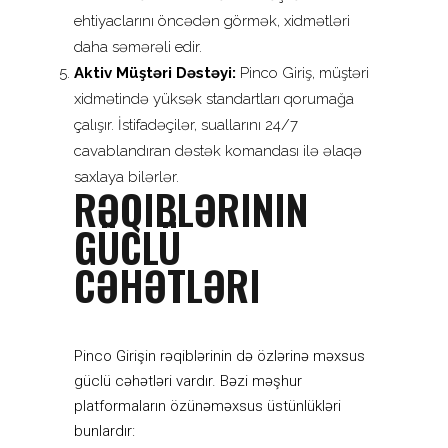
ehtiyaclarını öncədən görmək, xidmətləri
daha səmərəli edir.
Aktiv Müştəri Dəstəyi:
Pinco Giriş, müştəri
xidmətində yüksək standartları qorumağa
çalışır. İstifadəçilər, suallarını 24/7
cavablandıran dəstək komandası ilə əlaqə
saxlaya bilərlər.
RƏQIBLƏRININ
GÜCLÜ
CƏHƏTLƏRI
Pinco Girişin rəqiblərinin də özlərinə məxsus
güclü cəhətləri vardır. Bəzi məşhur
platformaların özünəməxsus üstünlükləri
bunlardır: