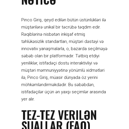
Pinco Giriş, qeyd edilən bütün üstünlükləri ilə
müştərilərə unikal bir təcrübə təqdim edir.
Rəqiblərinə nisbətən inkişaf etmiş
təhlükəsizlik standartları, müştəri dəstəyi və
innovativ yanaşmalarla, o, bazarda seçilməyə
səbəb olan bir platformadır. Tətbiq etdiyi
yeniliklər, istifadəçi dostu interaktivliyi və
müştəri məmnuniyyətinə yönümlü xidmətləri
ilə, Pinco Giriş, müasir dünyada öz yerini
möhkəmləndirməkdədir. Bu səbəbdən,
istifadəçilər üçün ən yaxşı seçimlər arasında
yer alır.
TEZ-TEZ VERILƏN
SUALLAR (FAQ)