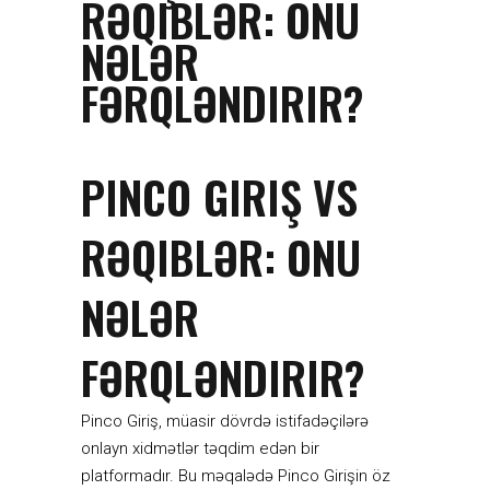
RƏQIBLƏR: ONU
NƏLƏR
FƏRQLƏNDIRIR?
PINCO GIRIŞ VS
RƏQIBLƏR: ONU
NƏLƏR
FƏRQLƏNDIRIR?
Pinco Giriş, müasir dövrdə istifadəçilərə
onlayn xidmətlər təqdim edən bir
platformadır. Bu məqalədə Pinco Girişin öz