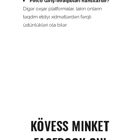
Pinco Giriş-inrəqibləri hansılardır?
Digər oxşar platformalar, lakin onların
təqdim etdiyi xidmətlərdən fərqli
üstünlükləri ola bilər.
KÖVESS MINKET