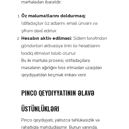
mərhələdən ibarətdir:
Öz məlumatlarını doldurmaq:
İstifadəçilər öz adlarını, email ünvanı və
şifrəni daxil edirlər.
Hesabın aktiv edilməsi:
Sistem tərəfindən
göndərilən aktivasiya linki ilə hesablarını
təsdiq etmələri tələb olunur.
Bu iki mərhələ prosesi, istifadəçilərə
məsələnin ağırlığını hiss etmədən uzaqdan
qeydiyyatdan keçmək imkanı verir.
PINCO QEYDIYYATININ ƏLAVƏ
ÜSTÜNLÜKLƏRI
Pinco qeydiyyatı, yalnızca təhlükəsizlik və
rahatlıqla məhdudlaşmır. Bunun yanında,