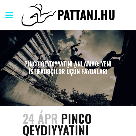
PINCO QEYDIYYATINI ANLAMAQ: YENI
İSTIFADƏÇILƏR ÜÇÜN FAYDALARI
24 ÁPR
PINCO
QEYDIYYATINI