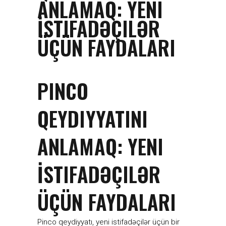
ANLAMAQ: YENI
İSTIFADƏÇILƏR
ÜÇÜN FAYDALARI
PINCO
QEYDIYYATINI
ANLAMAQ: YENI
İSTIFADƏÇILƏR
ÜÇÜN FAYDALARI
Pinco qeydiyyatı, yeni istifadəçilər üçün bir