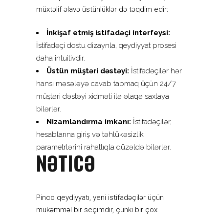
müxtəlif əlavə üstünlüklər də təqdim edir:
İnkişaf etmiş istifadəçi interfeysi:
İstifadəçi dostu dizaynla, qeydiyyat prosesi
daha intuitivdir.
Üstün müştəri dəstəyi:
İstifadəçilər hər
hansı məsələyə cavab tapmaq üçün 24/7
müştəri dəstəyi xidməti ilə əlaqə saxlaya
bilərlər.
Nizamlandırma imkanı:
İstifadəçilər,
hesablarına giriş və təhlükəsizlik
parametrlərini rahatlıqla düzəldə bilərlər.
NƏTICƏ
Pinco qeydiyyatı, yeni istifadəçilər üçün
mükəmməl bir seçimdir, çünki bir çox