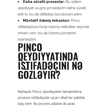
Daha sürətli proseslər:
Bu sistem,
qeydiyyat və giriş proseslərini daha sürətli
edir ki, bu da istifadəçi təcrübəsini artırır.
Müxtəlif ödəniş imkanları:
Pinco,
istifadəçilərə fərqli ödəniş metodları seçmək
imkanı verir, bu da ödəmə prosesini
asanlaşdırır.
PINCO
QEYDIYYATINDA
İSTIFADƏÇINI NƏ
GÖZLƏYIR?
Nəhayət, Pinco qeydiyyatını tamamlama
prosesi istifadəçilər üçün rahat bir şəkildə
baş verir. Bu proses adətən iki əsas