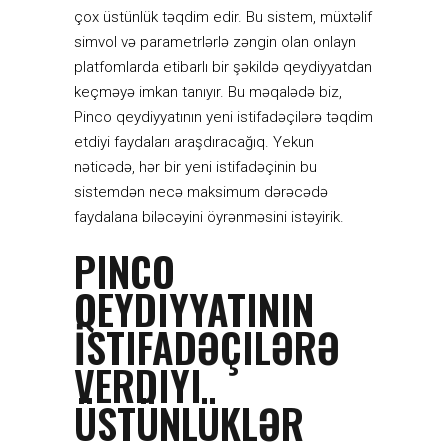
çox üstünlük təqdim edir. Bu sistem, müxtəlif
simvol və parametrlərlə zəngin olan onlayn
platfomlarda etibarlı bir şəkildə qeydiyyatdan
keçməyə imkan tanıyır. Bu məqalədə biz,
Pinco qeydiyyatının yeni istifadəçilərə təqdim
etdiyi faydaları araşdıracağıq. Yekun
nəticədə, hər bir yeni istifadəçinin bu
sistemdən necə maksimum dərəcədə
faydalana biləcəyini öyrənməsini istəyirik.
PINCO
QEYDIYYATININ
İSTIFADƏÇILƏRƏ
VERDIYI
ÜSTÜNLÜKLƏR