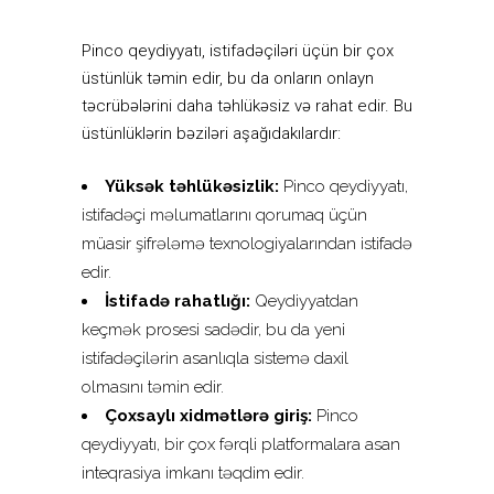
Pinco qeydiyyatı, istifadəçiləri üçün bir çox
üstünlük təmin edir, bu da onların onlayn
təcrübələrini daha təhlükəsiz və rahat edir. Bu
üstünlüklərin bəziləri aşağıdakılardır:
Yüksək təhlükəsizlik:
Pinco qeydiyyatı,
istifadəçi məlumatlarını qorumaq üçün
müasir şifrələmə texnologiyalarından istifadə
edir.
İstifadə rahatlığı:
Qeydiyyatdan
keçmək prosesi sadədir, bu da yeni
istifadəçilərin asanlıqla sistemə daxil
olmasını təmin edir.
Çoxsaylı xidmətlərə giriş:
Pinco
qeydiyyatı, bir çox fərqli platformalara asan
inteqrasiya imkanı təqdim edir.