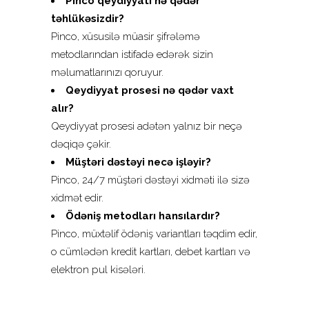
Pinco qeydiyyatı nə qədər
təhlükəsizdir?
Pinco, xüsusilə müasir şifrələmə
metodlarından istifadə edərək sizin
məlumatlarınızı qoruyur.
Qeydiyyat prosesi nə qədər vaxt
alır?
Qeydiyyat prosesi adətən yalnız bir neçə
dəqiqə çəkir.
Müştəri dəstəyi necə işləyir?
Pinco, 24/7 müştəri dəstəyi xidməti ilə sizə
xidmət edir.
Ödəniş metodları hansılardır?
Pinco, müxtəlif ödəniş variantları təqdim edir,
o cümlədən kredit kartları, debet kartları və
elektron pul kisələri.