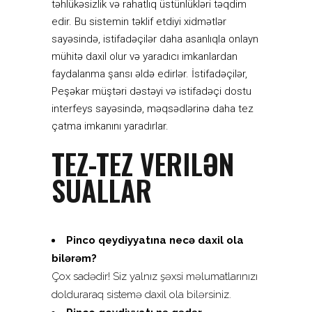
təhlükəsizlik və rahatlıq üstünlükləri təqdim
edir. Bu sistemin təklif etdiyi xidmətlər
sayəsində, istifadəçilər daha asanlıqla onlayn
mühitə daxil olur və yaradıcı imkanlardan
faydalanma şansı əldə edirlər. İstifadəçilər,
Peşəkar müştəri dəstəyi və istifadəçi dostu
interfeys sayəsində, məqsədlərinə daha tez
çatma imkanını yaradırlar.
TEZ-TEZ VERILƏN
SUALLAR
Pinco qeydiyyatına necə daxil ola
bilərəm?
Çox sadədir! Siz yalnız şəxsi məlumatlarınızı
dolduraraq sistemə daxil ola bilərsiniz.