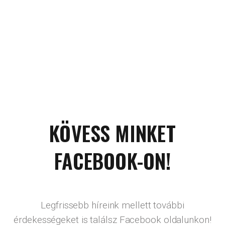
KÖVESS MINKET
FACEBOOK-ON!
Legfrissebb híreink mellett további
érdekességeket is találsz Facebook oldalunkon!