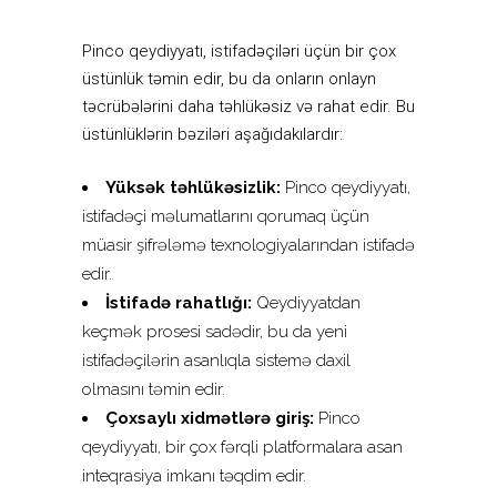
Pinco qeydiyyatı, istifadəçiləri üçün bir çox
üstünlük təmin edir, bu da onların onlayn
təcrübələrini daha təhlükəsiz və rahat edir. Bu
üstünlüklərin bəziləri aşağıdakılardır:
Yüksək təhlükəsizlik:
Pinco qeydiyyatı,
istifadəçi məlumatlarını qorumaq üçün
müasir şifrələmə texnologiyalarından istifadə
edir.
İstifadə rahatlığı:
Qeydiyyatdan
keçmək prosesi sadədir, bu da yeni
istifadəçilərin asanlıqla sistemə daxil
olmasını təmin edir.
Çoxsaylı xidmətlərə giriş:
Pinco
qeydiyyatı, bir çox fərqli platformalara asan
inteqrasiya imkanı təqdim edir.