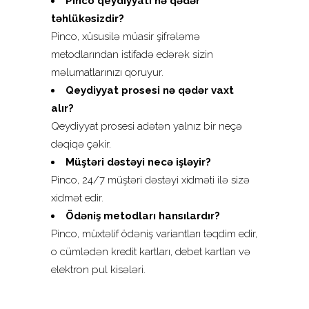
Pinco qeydiyyatı nə qədər
təhlükəsizdir?
Pinco, xüsusilə müasir şifrələmə
metodlarından istifadə edərək sizin
məlumatlarınızı qoruyur.
Qeydiyyat prosesi nə qədər vaxt
alır?
Qeydiyyat prosesi adətən yalnız bir neçə
dəqiqə çəkir.
Müştəri dəstəyi necə işləyir?
Pinco, 24/7 müştəri dəstəyi xidməti ilə sizə
xidmət edir.
Ödəniş metodları hansılardır?
Pinco, müxtəlif ödəniş variantları təqdim edir,
o cümlədən kredit kartları, debet kartları və
elektron pul kisələri.