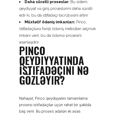
Daha sürətli proseslər:
Bu sistem,
qeydiyyat və giriş proseslərini daha sürətli
edir ki, bu da istifadəçi təcrübəsini artırır.
Müxtəlif ödəniş imkanları:
Pinco,
istifadəçilərə fərqli ödəniş metodları seçmək
imkanı verir, bu da ödəmə prosesini
asanlaşdırır.
PINCO
QEYDIYYATINDA
İSTIFADƏÇINI NƏ
GÖZLƏYIR?
Nəhayət, Pinco qeydiyyatını tamamlama
prosesi istifadəçilər üçün rahat bir şəkildə
baş verir. Bu proses adətən iki əsas