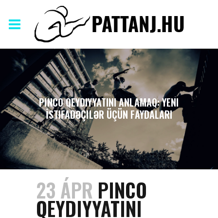
PINCO QEYDIYYATINI ANLAMAQ: YENI
İSTIFADƏÇILƏR ÜÇÜN FAYDALARI
23 ÁPR
PINCO
QEYDIYYATINI