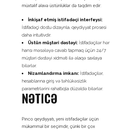
müxtəlif əlavə üstünlüklər də təqdim edir:
İnkişaf etmiş istifadəçi interfeysi:
İstifadəçi dostu dizaynla, qeydiyyat prosesi
daha intuitivdir.
Üstün müştəri dəstəyi:
İstifadəçilər hər
hansı məsələyə cavab tapmaq üçün 24/7
müştəri dəstəyi xidməti ilə əlaqə saxlaya
bilərlər.
Nizamlandırma imkanı:
İstifadəçilər,
hesablarına giriş və təhlükəsizlik
parametrlərini rahatlıqla düzəldə bilərlər.
NƏTICƏ
Pinco qeydiyyatı, yeni istifadəçilər üçün
mükəmməl bir seçimdir, çünki bir çox