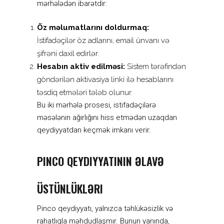
mərhələdən ibarətdir:
Öz məlumatlarını doldurmaq:
İstifadəçilər öz adlarını, email ünvanı və
şifrəni daxil edirlər.
Hesabın aktiv edilməsi:
Sistem tərəfindən
göndərilən aktivasiya linki ilə hesablarını
təsdiq etmələri tələb olunur.
Bu iki mərhələ prosesi, istifadəçilərə
məsələnin ağırlığını hiss etmədən uzaqdan
qeydiyyatdan keçmək imkanı verir.
PINCO QEYDIYYATININ ƏLAVƏ
ÜSTÜNLÜKLƏRI
Pinco qeydiyyatı, yalnızca təhlükəsizlik və
rahatlıqla məhdudlaşmır. Bunun yanında,