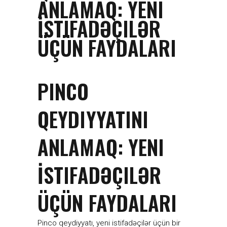
ANLAMAQ: YENI
İSTIFADƏÇILƏR
ÜÇÜN FAYDALARI
PINCO
QEYDIYYATINI
ANLAMAQ: YENI
İSTIFADƏÇILƏR
ÜÇÜN FAYDALARI
Pinco qeydiyyatı, yeni istifadəçilər üçün bir