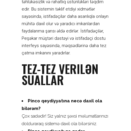
təhlükəsizlik və rahatlıq üstünlükləri təqdim
edir. Bu sistemin təklif etdiyi xidmətlər
sayəsində, istifadəçilər daha asanlıqla onlayn
mühitə daxil olur və yaradıcı imkanlardan
faydalanma şansı əldə edirlər. İstifadəçilər,
Peşəkar müştəri dəstəyi və istifadəçi dostu
interfeys sayəsində, məqsədlərinə daha tez
çatma imkanını yaradırlar.
TEZ-TEZ VERILƏN
SUALLAR
Pinco qeydiyyatına necə daxil ola
bilərəm?
Çox sadədir! Siz yalnız şəxsi məlumatlarınızı
dolduraraq sistemə daxil ola bilərsiniz.