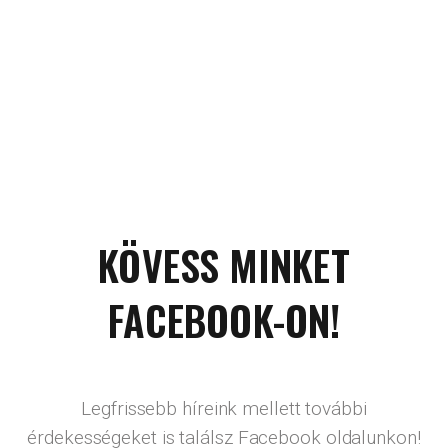
KÖVESS MINKET
FACEBOOK-ON!
Legfrissebb híreink mellett további
érdekességeket is találsz Facebook oldalunkon!