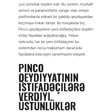
çox üstünlük təqdim edir. Bu sistem, müxtəlif
simvol və parametrlərlə zəngin olan onlayn
platfomlarda etibarlı bir şəkildə qeydiyyatdan
keçməyə imkan tanıyır. Bu məqalədə biz,
Pinco qeydiyyatının yeni istifadəçilərə təqdim
etdiyi faydaları araşdıracağıq. Yekun
nəticədə, hər bir yeni istifadəçinin bu
sistemdən necə maksimum dərəcədə
faydalana biləcəyini öyrənməsini istəyirik.
PINCO
QEYDIYYATININ
İSTIFADƏÇILƏRƏ
VERDIYI
ÜSTÜNLÜKLƏR