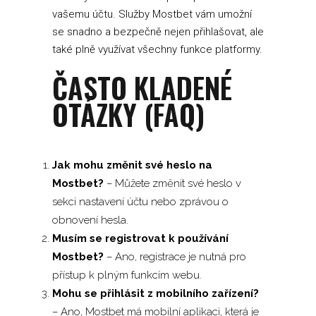
vašemu účtu. Služby Mostbet vám umožní
se snadno a bezpečně nejen přihlašovat, ale
také plně využívat všechny funkce platformy.
ČASTO KLADENÉ
OTÁZKY (FAQ)
Jak mohu změnit své heslo na
Mostbet?
– Můžete změnit své heslo v
sekci nastavení účtu nebo zprávou o
obnovení hesla.
Musím se registrovat k používání
Mostbet?
– Ano, registrace je nutná pro
přístup k plným funkcím webu.
Mohu se přihlásit z mobilního zařízení?
– Ano, Mostbet má mobilní aplikaci, která je