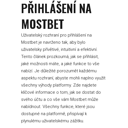
PŘIHLÁŠENÍ NA
MOSTBET
Uživatelský rozhraní pro přihlášení na
Mostbet je navrženo tak, aby bylo
uživatelsky přívětivé, intuitivní a efektivní.
Tento článek prozkoumá, jak se přihlásit,
jaké možnosti máte, a jaké funkce to vše
nabízí. Je důležité porozumět každému
aspektu rozhraní, abyste mohli naplno využít
všechny výhody platformy. Zde najdete
klíčové informace o tom, jak se dostat do
svého účtu a co vše vám Mostbet může
nabídnout. Všechny funkce, které jsou
dostupné na platformě, přispívají k
plynulému uživatelskému zážitku.