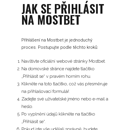
JAK SE PŘIHLÁSIT
NA MOSTBET
Přihlášení na Mostbet je jednoduchý
proces. Postupujte podle těchto kroků:
Navštivte oficiální webové stránky Mostbet.
Na domovské stránce najdete tlačítko
„Přihlásit se“ v pravém horním rohu.
Klikněte na toto tlačítko, což vás přesměruje
na přihlašovací formulář.
Zadejte své uživatelské jméno nebo e-mail a
heslo.
Po vyplnění údajů klikněte na tlačítko
„Přihlásit se“.
Pokud jste vše udělali správně, budete