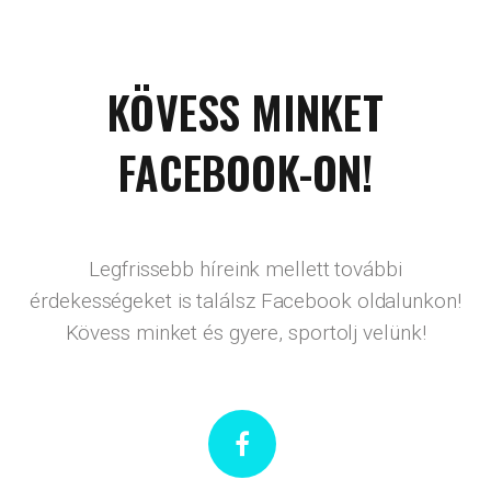
KÖVESS MINKET
FACEBOOK-ON!
Legfrissebb híreink mellett további
érdekességeket is találsz Facebook oldalunkon!
Kövess minket és gyere, sportolj velünk!