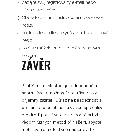
Zadejte svůj registrovaný e-mail nebo
uživatelské jméno.
Obdržíte e-mail s instrukcemi na obnovení
hesla.
Postupujte podle pokynů a nastavte si nové
heslo.
Poté se můžete znovu přihlásit s novým
heslem.
ZÁVĚR
Přihlášení na Mostbet je jednoduché a
nabízí několik možností pro uživatelsky
příjemný zážitek. Důraz na bezpečnost a
ochranu osobních údajů vytváří spolehlivé
prostředí pro uživatele. Je dobré si být
vědom různých metod přihlášení, abyste
mohli rychle a efektivně přistupovat k