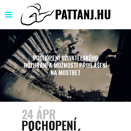
POCHOPENÍ UŽIVATELSKÉHO
ROZHRANÍ A MOŽNOSTÍ PŘIHLÁŠENÍ
NA MOSTBET
24 ÁPR
POCHOPENÍ