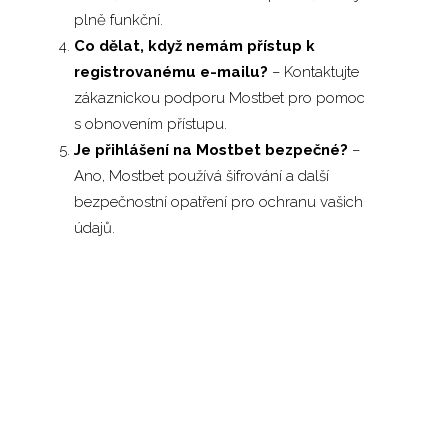
plně funkční.
Co dělat, když nemám přístup k
registrovanému e-mailu?
– Kontaktujte
zákaznickou podporu Mostbet pro pomoc
s obnovením přístupu.
Je přihlášení na Mostbet bezpečné?
–
Ano, Mostbet používá šifrování a další
bezpečnostní opatření pro ochranu vašich
údajů.