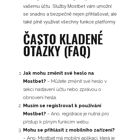
vašemu účtu. Služby Mostbet vám umožní
se snadno a bezpečně nejen přihlašovat, ale
také plně využívat všechny funkce platformy.
ČASTO KLADENÉ
OTÁZKY (FAQ)
Jak mohu změnit své heslo na
Mostbet?
– Můžete změnit své heslo v
sekci nastavení účtu nebo zprávou o
obnovení hesla.
Musím se registrovat k používání
Mostbet?
– Ano, registrace je nutná pro
přístup k plným funkcím webu.
Mohu se přihlásit z mobilního zařízení?
– Ano, Mostbet má mobilní aplikaci, která je