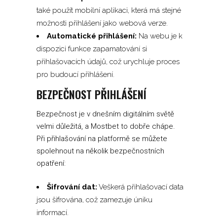
také použít mobilní aplikaci, která má stejné
možnosti přihlášení jako webová verze.
Automatické přihlášení:
Na webu je k
dispozici funkce zapamatování si
přihlašovacích údajů, což urychluje proces
pro budoucí přihlášení.
BEZPEČNOST PŘIHLÁŠENÍ
Bezpečnost je v dnešním digitálním světě
velmi důležitá, a Mostbet to dobře chápe.
Při přihlašování na platformě se můžete
spolehnout na několik bezpečnostních
opatření:
Šifrování dat:
Veškerá přihlašovací data
jsou šifrována, což zamezuje úniku
informací.