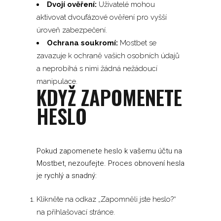
Dvojí ověření:
Uživatelé mohou
aktivovat dvoufázové ověření pro vyšší
úroveň zabezpečení.
Ochrana soukromí:
Mostbet se
zavazuje k ochraně vašich osobních údajů
a neprobíhá s nimi žádná nežádoucí
manipulace.
KDYŽ ZAPOMENETE
HESLO
Pokud zapomenete heslo k vašemu účtu na
Mostbet, nezoufejte. Proces obnovení hesla
je rychlý a snadný:
Klikněte na odkaz „Zapomněli jste heslo?“
na přihlašovací stránce.