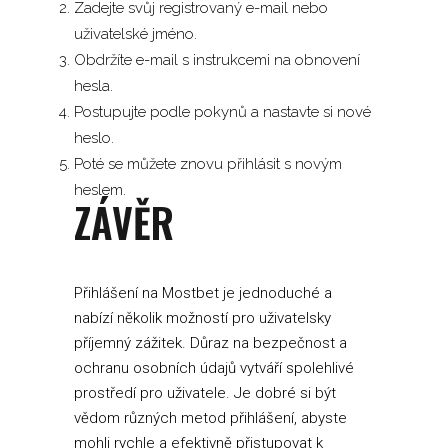
Zadejte svůj registrovaný e-mail nebo
uživatelské jméno.
Obdržíte e-mail s instrukcemi na obnovení
hesla.
Postupujte podle pokynů a nastavte si nové
heslo.
Poté se můžete znovu přihlásit s novým
heslem.
ZÁVĚR
Přihlášení na Mostbet je jednoduché a
nabízí několik možností pro uživatelsky
příjemný zážitek. Důraz na bezpečnost a
ochranu osobních údajů vytváří spolehlivé
prostředí pro uživatele. Je dobré si být
vědom různých metod přihlášení, abyste
mohli rychle a efektivně přistupovat k