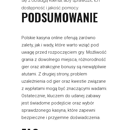
się z obsługą klienta, aby sprawdzić ich
dostępność i jakość pomocy.
PODSUMOWANIE
Polskie kasyna online oferują zarówno
zalety, jak i wady, które warto wziąć pod
uwagę przed rozpoczęciem gry. Możliwość
grania z dowolnego miejsca, różnorodność
gier oraz atrakcyjne bonusy są niewątpliwie
atutami. Z drugiej strony, problem
uzależnienia od gier oraz kwestie związane
z wypłatami mogą być znaczącymi wadami.
Ostatecznie, kluczem do udanej zabawy
jest świadome podejście oraz wybór
sprawdzonego kasyna, które zapewni
bezpieczne i przyjemne doświadczenia.