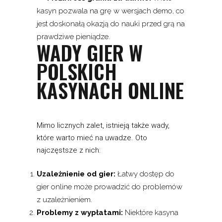
kasyn pozwala na grę w wersjach demo, co
jest doskonałą okazją do nauki przed grą na
prawdziwe pieniądze.
WADY GIER W
POLSKICH
KASYNACH ONLINE
Mimo licznych zalet, istnieją także wady,
które warto mieć na uwadze. Oto
najczęstsze z nich:
Uzależnienie od gier:
Łatwy dostęp do
gier online może prowadzić do problemów
z uzależnieniem.
Problemy z wypłatami:
Niektóre kasyna