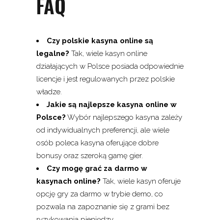
FAQ
Czy polskie kasyna online są
legalne?
Tak, wiele kasyn online
działających w Polsce posiada odpowiednie
licencje i jest regulowanych przez polskie
władze.
Jakie są najlepsze kasyna online w
Polsce?
Wybór najlepszego kasyna zależy
od indywidualnych preferencji, ale wiele
osób poleca kasyna oferujące dobre
bonusy oraz szeroką gamę gier.
Czy mogę grać za darmo w
kasynach online?
Tak, wiele kasyn oferuje
opcję gry za darmo w trybie demo, co
pozwala na zapoznanie się z grami bez
ryzykowania pieniędzy.