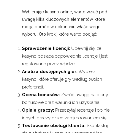
Wybierając kasyno online, warto wziąć pod
uwagę kilka kluczowych elementów, które
mogą pomóc w dokonaniu właściwego
wyboru. Oto kroki, które warto podjąć:
Sprawdzenie licencji:
Upewnij się, że
kasyno posiada odpowiednie licencje i jest
regulowane przez władze.
Analiza dostępnych gier:
Wybierz
kasyno, które oferuje gry według twoich
preferencji.
Ocena bonusów:
Zwróć uwagę na oferty
bonusowe oraz warunki ich uzyskania.
Opinie graczy:
Przeczytaj recenzje i opinie
innych graczy przed zarejestrowaniem się.
Testowanie obsługi klienta:
Skontaktuj