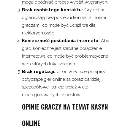
mogą opóźniać proces wypłat wygranych.
Brak osobistego kontaktu:
Gry online
ograniczają bezpośredni kontakt z innymi
graczami, co może być uciążliwe dla
niektórych osób.
Konieczność posiadania internetu:
Aby
grać, konieczne jest stabilne połączenie
internetowe, co może być problematyczne
w niektórych lokalizacjach.
Brak regulacji:
Choć w Polsce przepisy
dotyczące gier online są coraz bardziej
szczegółowe, istnieje wciąż wiele
nieuregulowanych aspektów.
OPINIE GRACZY NA TEMAT KASYN
ONLINE