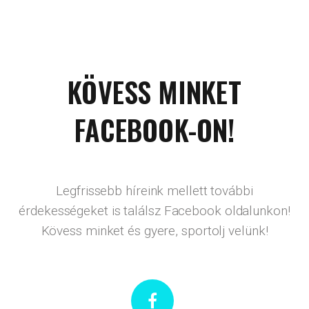
KÖVESS MINKET
FACEBOOK-ON!
Legfrissebb híreink mellett további
érdekességeket is találsz Facebook oldalunkon!
Kövess minket és gyere, sportolj velünk!