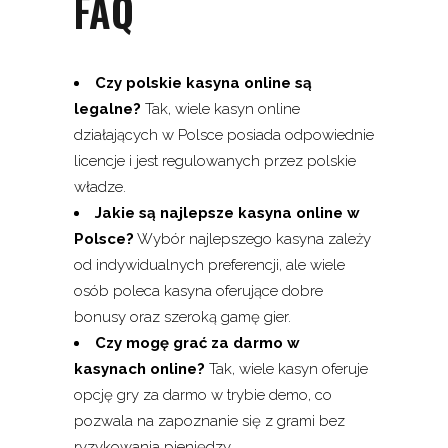
FAQ
Czy polskie kasyna online są
legalne?
Tak, wiele kasyn online
działających w Polsce posiada odpowiednie
licencje i jest regulowanych przez polskie
władze.
Jakie są najlepsze kasyna online w
Polsce?
Wybór najlepszego kasyna zależy
od indywidualnych preferencji, ale wiele
osób poleca kasyna oferujące dobre
bonusy oraz szeroką gamę gier.
Czy mogę grać za darmo w
kasynach online?
Tak, wiele kasyn oferuje
opcję gry za darmo w trybie demo, co
pozwala na zapoznanie się z grami bez
ryzykowania pieniędzy.