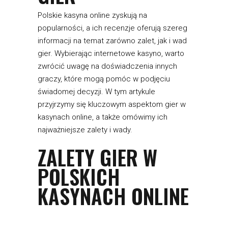
Polskie kasyna online zyskują na
popularności, a ich recenzje oferują szereg
informacji na temat zarówno zalet, jak i wad
gier. Wybierając internetowe kasyno, warto
zwrócić uwagę na doświadczenia innych
graczy, które mogą pomóc w podjęciu
świadomej decyzji. W tym artykule
przyjrzymy się kluczowym aspektom gier w
kasynach online, a także omówimy ich
najważniejsze zalety i wady.
ZALETY GIER W
POLSKICH
KASYNACH ONLINE