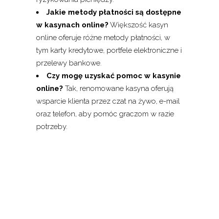
Jakie metody płatności są dostępne
w kasynach online?
Większość kasyn
online oferuje różne metody płatności, w
tym karty kredytowe, portfele elektroniczne i
przelewy bankowe.
Czy mogę uzyskać pomoc w kasynie
online?
Tak, renomowane kasyna oferują
wsparcie klienta przez czat na żywo, e-mail
oraz telefon, aby pomóc graczom w razie
potrzeby.