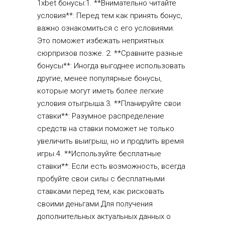
1xbet бонусы:1. **Внимательно читайте
условия**: Перед тем как принять бонус,
важно ознакомиться с его условиями.
Это поможет избежать неприятных
сюрпризов позже. 2. **Сравните разные
бонусы**: Иногда выгоднее использовать
другие, менее популярные бонусы,
которые могут иметь более легкие
условия отыгрыша.3. **Планируйте свои
ставки**: Разумное распределение
средств на ставки поможет не только
увеличить выигрыш, но и продлить время
игры.4. **Используйте бесплатные
ставки**: Если есть возможность, всегда
пробуйте свои силы с бесплатными
ставками перед тем, как рисковать
своими деньгами.Для получения
дополнительных актуальных данных о