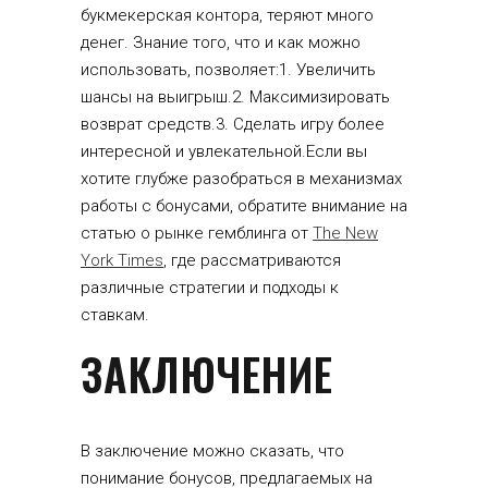
букмекерская контора, теряют много
денег. Знание того, что и как можно
использовать, позволяет:1. Увеличить
шансы на выигрыш.2. Максимизировать
возврат средств.3. Сделать игру более
интересной и увлекательной.Если вы
хотите глубже разобраться в механизмах
работы с бонусами, обратите внимание на
статью о рынке гемблинга от
The New
York Times
, где рассматриваются
различные стратегии и подходы к
ставкам.
ЗАКЛЮЧЕНИЕ
В заключение можно сказать, что
понимание бонусов, предлагаемых на