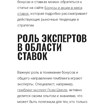
бонусах и ставках можно обратиться к
статье на сайте
Бонусы и акции в мира
ставок
, которая подробно рассматривает
действующие рыночные тенденции и
стратегии.
РОЛЬ ЭКСПЕРТОВ
В ОБЛАСТИ
СТАВОК
Важную роль в понимании бонусов и
общего направления гемблинга играют
эксперты. Специалист, например,
гемблинг-эксперт Грэм Ширли
, активно
делится своим опытом и знаниями, что
может быть полезным для тех, кто только