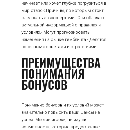
начинает или хочет глубже погрузиться в
мир ставок.Причины, по которым стоит
следовать за экспертами:- Они обладают
актуальной информацией о правилах и
условиях.- Могут прогнозировать
изменения на рынке гемблинга.- Делятся
полезными советами и стратегиями.
ПРЕИМУЩЕСТВА
ПОНИМАНИЯ
БОНУСОВ
Понимание бонусов и их условий может
значительно повысить ваши шансы на
успех. Многие игроки, не изучая
возможности, которые предоставляет