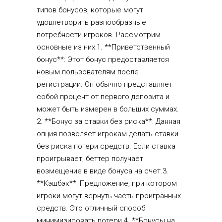
типов бонусов, которые могут
удовлетворить разнообразные
потребности игроков. Рассмотрим
основные из них:1. **Приветственный
бонус**: Этот бонус предоставляется
новым пользователям после
регистрации. Он обычно представляет
собой процент от первого депозита и
может быть измерен в больших суммах.
2. **Бонус за ставки без риска**: Данная
опция позволяет игрокам делать ставки
без риска потери средств. Если ставка
проигрывает, беттер получает
возмещение в виде бонуса на счет.3.
**Кэшбэк**: Предложение, при котором
игроки могут вернуть часть проигранных
средств. Это отличный способ
минимизировать потери.4. **Бонусы на