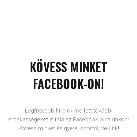
KÖVESS MINKET
FACEBOOK-ON!
Legfrissebb híreink mellett további
érdekességeket is találsz Facebook oldalunkon!
Kövess minket és gyere, sportolj velünk!