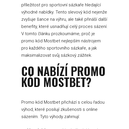
příležitost pro sportovní sázkaře hledající
výhodné nabídky. Tento slevový kód nejenže
zvyšuje šance na výhru, ale také přináší další
benefity, které usnadňují celý proces sázení.
V tomto článku prozkoumáme, proč je
promo kód Mostbet nejlepším nástrojem
pro každého sportovního sázkaře, a jak
maksimalizovat svůj sázkový zážitek.
CO NABÍZÍ PROMO
KÓD MOSTBET?
Promo kód Mostbet přichází s celou řadou
výhod, které posilují zkušenosti s online
sázením. Tyto výhody zahrnují: