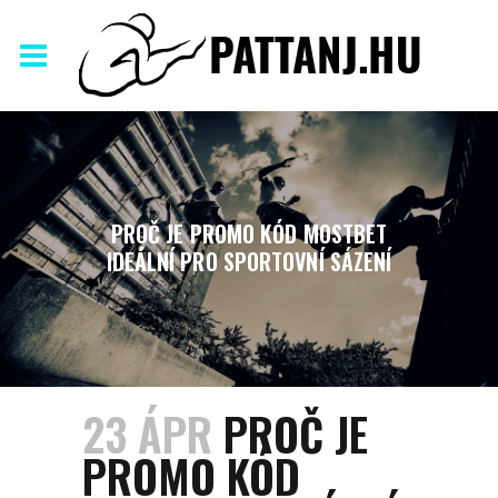
PROČ JE PROMO KÓD MOSTBET
IDEÁLNÍ PRO SPORTOVNÍ SÁZENÍ
23 ÁPR
PROČ JE
PROMO KÓD