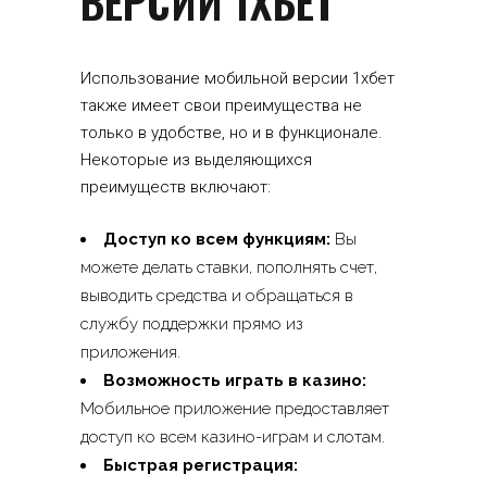
ВЕРСИИ 1ХБЕТ
Использование мобильной версии 1хбет
также имеет свои преимущества не
только в удобстве, но и в функционале.
Некоторые из выделяющихся
преимуществ включают:
Доступ ко всем функциям:
Вы
можете делать ставки, пополнять счет,
выводить средства и обращаться в
службу поддержки прямо из
приложения.
Возможность играть в казино:
Мобильное приложение предоставляет
доступ ко всем казино-играм и слотам.
Быстрая регистрация: