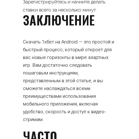
Зарегистрируйтесь и начните делать
ставки всего за несколько минут.
ЗАКЛЮЧЕНИЕ
Скачать 1хбет на Android — это простой и
быстрый процесс, который откроет для
вас новые горизонты в мире азартных
игр. Вам достаточно следовать
пошаговым инструкциям,
представленным в этой статье, и вы
сможете наслаждаться всеми
преимуществами использования
мобильного приложения, включая
удобство, скорость и доступ к видео-
стримам.
ЧАСТО