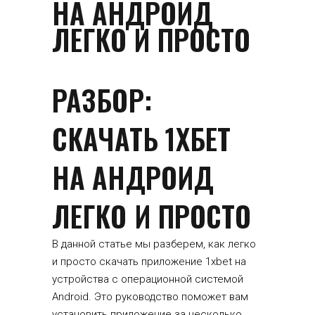
НА АНДРОИД
ЛЕГКО И ПРОСТО
РАЗБОР:
СКАЧАТЬ 1ХБЕТ
НА АНДРОИД
ЛЕГКО И ПРОСТО
В данной статье мы разберем, как легко
и просто скачать приложение 1xbet на
устройства с операционной системой
Android. Это руководство поможет вам
установить приложение за несколько