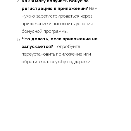
Как я могу получить бонус за
регистрацию в приложении?
Вам
нужно зарегистрироваться через
приложение и выполнить условия
бонусной программы.
Что делать, если приложение не
запускается?
Попробуйте
переустановить приложение или
обратитесь в службу поддержки.