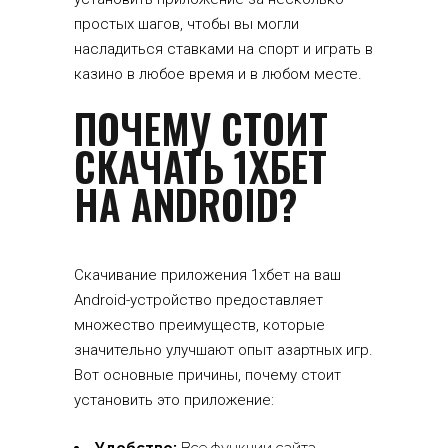
простых шагов, чтобы вы могли
насладиться ставками на спорт и играть в
казино в любое время и в любом месте.
ПОЧЕМУ СТОИТ
СКАЧАТЬ 1ХБЕТ
НА ANDROID?
Скачивание приложения 1хбет на ваш
Android-устройство предоставляет
множество преимуществ, которые
значительно улучшают опыт азартных игр.
Вот основные причины, почему стоит
установить это приложение:
Удобство:
Все функции сайта