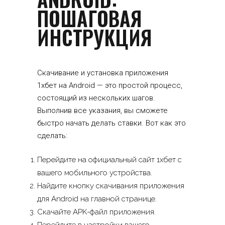
ПОШАГОВАЯ
ИНСТРУКЦИЯ
Скачивание и установка приложения
1хбет на Android — это простой процесс,
состоящий из нескольких шагов.
Выполнив все указания, вы сможете
быстро начать делать ставки. Вот как это
сделать:
Перейдите на официальный сайт 1хбет с
вашего мобильного устройства.
Найдите кнопку скачивания приложения
для Android на главной странице.
Скачайте APK-файл приложения.
Перейдите в настройки вашего