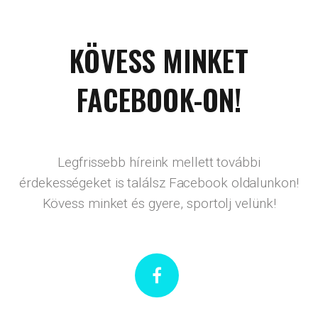
KÖVESS MINKET
FACEBOOK-ON!
Legfrissebb híreink mellett további
érdekességeket is találsz Facebook oldalunkon!
Kövess minket és gyere, sportolj velünk!