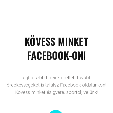
KÖVESS MINKET
FACEBOOK-ON!
Legfrissebb híreink mellett további
érdekességeket is találsz Facebook oldalunkon!
Kövess minket és gyere, sportolj velünk!