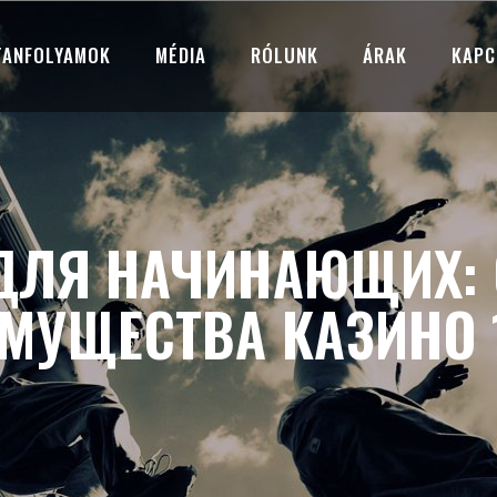
TANFOLYAMOK
MÉDIA
RÓLUNK
ÁRAK
KAPC
ДЛЯ НАЧИНАЮЩИХ: 
МУЩЕСТВА КАЗИНО 