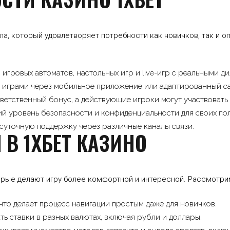
ла, который удовлетворяет потребности как новичков, так и
игровых автоматов, настольных игр и live-игр с реальными д
 играми через мобильное приложение или адаптированный са
тственный бонус, а действующие игроки могут участвовать 
 уровень безопасности и конфиденциальности для своих пол
осуточную поддержку через различные каналы связи.
В 1ХБЕТ КАЗИНО
орые делают игру более комфортной и интересной. Рассмотри
то делает процесс навигации простым даже для новичков.
ть ставки в разных валютах, включая рубли и доллары.