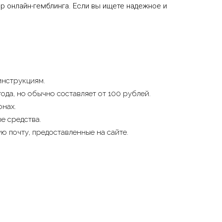
ир онлайн-гемблинга. Если вы ищете надежное и
инструкциям.
да, но обычно составляет от 100 рублей.
онах.
е средства.
ю почту, предоставленные на сайте.