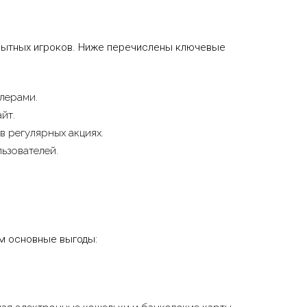
 опытных игроков. Ниже перечислены ключевые
илерами.
йт.
в регулярных акциях.
ьзователей.
м основные выгоды: