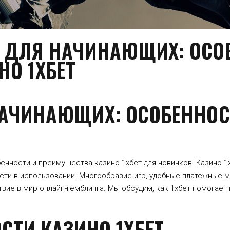
 ДЛЯ НАЧИНАЮЩИХ: ОСО
НО 1ХБЕТ
АЧИНАЮЩИХ: ОСОБЕННОС
нности и преимущества казино 1хбет для новичков. Казино 1
сти в использовании. Многообразие игр, удобные платежные 
твие в мир онлайн-гемблинга. Мы обсудим, как 1хбет помогает
СТИ КАЗИНО 1ХБЕТ