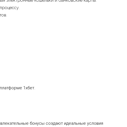
чая электронные кошельки и банковские карты.
процессу.
тов.
платформе 1хбет.
ривлекательные бонусы создают идеальные условия