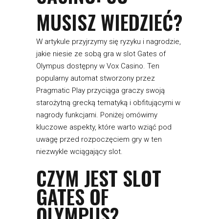
MUSISZ WIEDZIEĆ?
W artykule przyjrzymy się ryzyku i nagrodzie,
jakie niesie ze sobą gra w slot Gates of
Olympus dostępny w Vox Casino. Ten
popularny automat stworzony przez
Pragmatic Play przyciąga graczy swoją
starożytną grecką tematyką i obfitującymi w
nagrody funkcjami. Poniżej omówimy
kluczowe aspekty, które warto wziąć pod
uwagę przed rozpoczęciem gry w ten
niezwykle wciągający slot.
CZYM JEST SLOT
GATES OF
OLYMPUS?