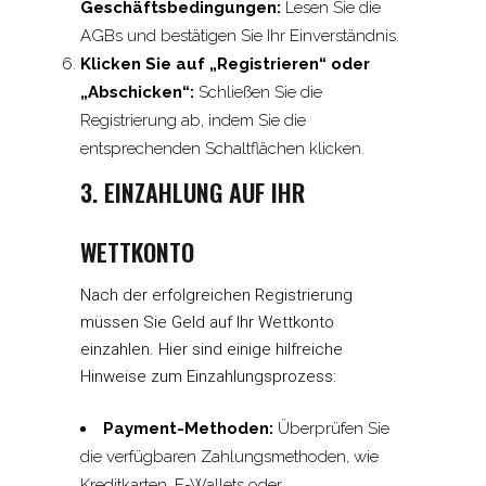
Geschäftsbedingungen:
Lesen Sie die
AGBs und bestätigen Sie Ihr Einverständnis.
Klicken Sie auf „Registrieren“ oder
„Abschicken“:
Schließen Sie die
Registrierung ab, indem Sie die
entsprechenden Schaltflächen klicken.
3. EINZAHLUNG AUF IHR
WETTKONTO
Nach der erfolgreichen Registrierung
müssen Sie Geld auf Ihr Wettkonto
einzahlen. Hier sind einige hilfreiche
Hinweise zum Einzahlungsprozess:
Payment-Methoden:
Überprüfen Sie
die verfügbaren Zahlungsmethoden, wie
Kreditkarten, E-Wallets oder