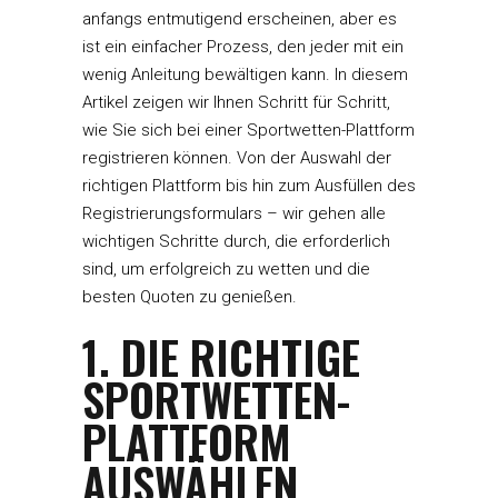
anfangs entmutigend erscheinen, aber es
ist ein einfacher Prozess, den jeder mit ein
wenig Anleitung bewältigen kann. In diesem
Artikel zeigen wir Ihnen Schritt für Schritt,
wie Sie sich bei einer Sportwetten-Plattform
registrieren können. Von der Auswahl der
richtigen Plattform bis hin zum Ausfüllen des
Registrierungsformulars – wir gehen alle
wichtigen Schritte durch, die erforderlich
sind, um erfolgreich zu wetten und die
besten Quoten zu genießen.
1. DIE RICHTIGE
SPORTWETTEN-
PLATTFORM
AUSWÄHLEN