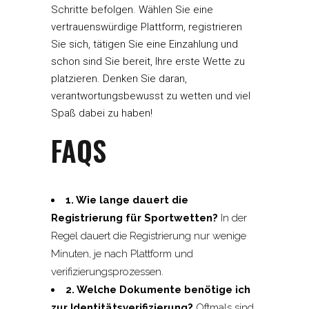
Schritte befolgen. Wählen Sie eine
vertrauenswürdige Plattform, registrieren
Sie sich, tätigen Sie eine Einzahlung und
schon sind Sie bereit, Ihre erste Wette zu
platzieren. Denken Sie daran,
verantwortungsbewusst zu wetten und viel
Spaß dabei zu haben!
FAQS
1. Wie lange dauert die
Registrierung für Sportwetten?
In der
Regel dauert die Registrierung nur wenige
Minuten, je nach Plattform und
verifizierungsprozessen.
2. Welche Dokumente benötige ich
zur Identitätsverifizierung?
Oftmals sind