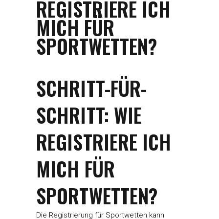
REGISTRIERE ICH
MICH FÜR
SPORTWETTEN?
SCHRITT-FÜR-
SCHRITT: WIE
REGISTRIERE ICH
MICH FÜR
SPORTWETTEN?
Die Registrierung für Sportwetten kann