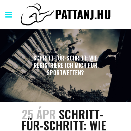
SCHRITT-FÜR-SCHRITT: WIE
REGISTRIERE ICH MICH FÜR
SPORTWETTEN?
25 ÁPR
SCHRITT-
FÜR-SCHRITT: WIE