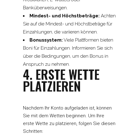
Banküberweisungen.
Mindest- und Höchstbeträge:
Achten
Sie auf die Mindest- und Höchstbeträge für
Einzahlungen, die variieren können.
Bonussystem:
Viele Plattformen bieten
Boni für Einzahlungen. Informieren Sie sich
über die Bedingungen, um den Bonus in
Anspruch zu nehmen.
4. ERSTE WETTE
PLATZIEREN
Nachdem Ihr Konto aufgeladen ist, können
Sie mit dem Wetten beginnen. Um Ihre
erste Wette zu platzieren, folgen Sie diesen
Schritten: