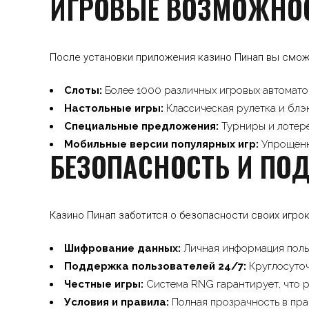
ИГРОВЫЕ ВОЗМОЖНОС
После установки приложения казино Пинап вы сможе
Слоты:
Более 1000 различных игровых автомато
Настольные игры:
Классическая рулетка и блэ
Специальные предложения:
Турниры и лотере
Мобильные версии популярных игр:
Упрощенн
БЕЗОПАСНОСТЬ И ПО
Казино Пинап заботится о безопасности своих игрок
Шифрование данных:
Личная информация поль
Поддержка пользователей 24/7:
Круглосуточ
Честные игры:
Система RNG гарантирует, что р
Условия и правила:
Полная прозрачность в пра