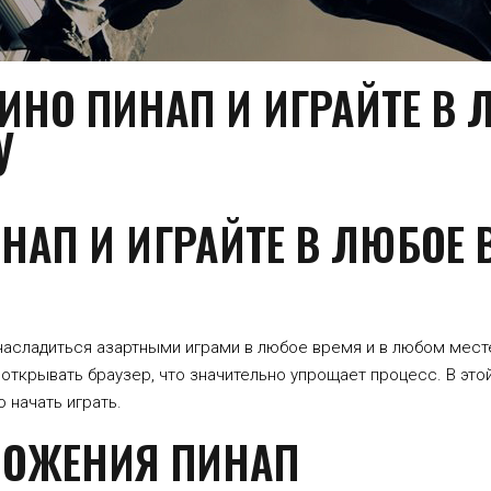
ИНО ПИНАП И ИГРАЙТЕ В 
У
НАП И ИГРАЙТЕ В ЛЮБОЕ 
насладиться азартными играми в любое время и в любом мест
 открывать браузер, что значительно упрощает процесс. В э
 начать играть.
ЛОЖЕНИЯ ПИНАП