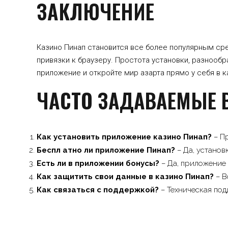
ЗАКЛЮЧЕНИЕ
Казино Пинап становится все более популярным сре
привязки к браузеру. Простота установки, разнообр
приложение и откройте мир азарта прямо у себя в 
ЧАСТО ЗАДАВАЕМЫЕ 
Как установить приложение казино Пинап?
– Пр
Беспл атно ли приложение Пинап?
– Да, установ
Есть ли в приложении бонусы?
– Да, приложение 
Как защитить свои данные в казино Пинап?
– В
Как связаться с поддержкой?
– Техническая под