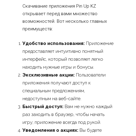
Скачивание приложения Pin Up KZ
открывает перед вами множество
возможностей. Вот несколько главных
преимуществ:
Удобство использования:
Приложение
предоставляет интуитивно понятный
интерфейс, который позволяет легко
находить нужные игры и бонусы.
Эксклюзивные акции:
Пользователи
приложения получают доступ к
специальным предложениям,
недоступным на веб-сайте.
Быстрый доступ:
Вам не нужно каждый
раз заходить в браузер, чтобы начать
игру; приложение всегда под рукой.
Уведомления о акциях:
Вы будете