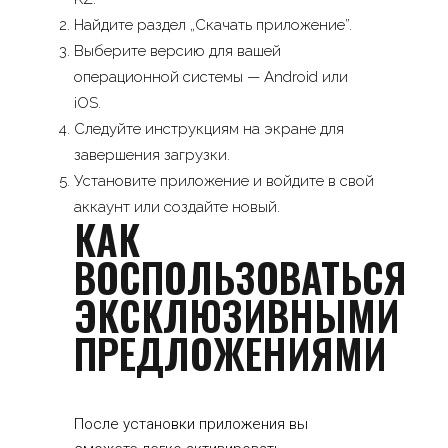
Найдите раздел „Скачать приложение”.
Выберите версию для вашей
операционной системы — Android или
iOS.
Следуйте инструкциям на экране для
завершения загрузки.
Установите приложение и войдите в свой
аккаунт или создайте новый.
КАК
ВОСПОЛЬЗОВАТЬСЯ
ЭКСКЛЮЗИВНЫМИ
ПРЕДЛОЖЕНИЯМИ
После установки приложения вы