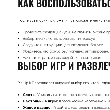
КАК ВОСПОЛЬЗОВАТ
После установки приложения вы сможете легко акт
Проверьте раздел „Бонусы” на главном экране п
Выберите акцию, которая вас интересует.
Следуйте инструкциям для активации бонуса.
Убедитесь, что бонус был успешно активирован,
Начните играть и наслаждайтесь выигрышами!
ВЫБОР ИГР И РАЗВЛЕЧ
Pin Up KZ предлагает широкий выбор игр, чтобы уд
Слоты:
Уникальные игровые автоматы с захват
Настольные игры:
Классические карточные и на
Живое казино:
Играйте с настоящими дилерами