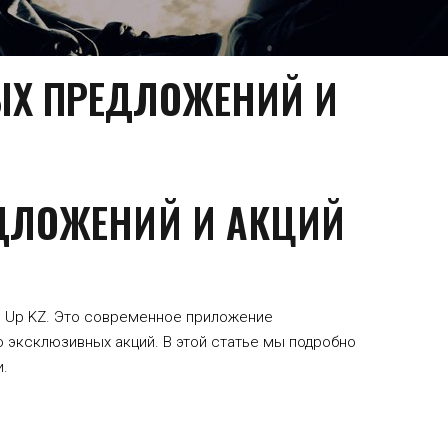
ЫХ ПРЕДЛОЖЕНИЙ И
ЕДЛОЖЕНИЙ И АКЦИЙ
in Up KZ. Это современное приложение
о эксклюзивных акций. В этой статье мы подробно
и.