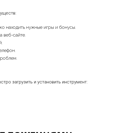
уществ:
ко находить нужные игры и бонусы.
 веб-сайте.
й.
елефон.
проблем.
стро загрузить и установить инструмент: