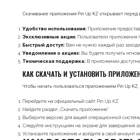
Скачивание приложения Pin Up KZ открывает перед
Удобство использования:
Приложение предоставл
Эксклюзивные акции:
Пользователи приложения п
Быстрый доступ:
Вам не нужно каждый раз заходит
Уведомления о акциях:
Вы будете получать мгнов
Техническая поддержка:
В приложении доступна
КАК СКАЧАТЬ И УСТАНОВИТЬ ПРИЛОЖЕНИ
Чтобы начать пользоваться приложением Pin Up KZ,
Перейдите на официальный сайт Pin Up KZ.
Найдите раздел „Скачать приложение”.
Выберите версию для вашей операционной системы 
Следуйте инструкциям на экране для завершения за
Установите приложение и войдите в свой аккаунт и