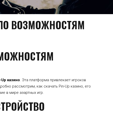
 ПО ВОЗМОЖНОСТЯМ
ОЗМОЖНОСТЯМ
-Up казино
. Эта платформа привлекает игроков
обно рассмотрим, как скачать Pin-Up казино, его
ие в мире азартных игр.
СТРОЙСТВО