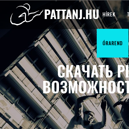
HÍREK
ÓRAREND
СКАЧАТЬ P
ВОЗМОЖНОСТ