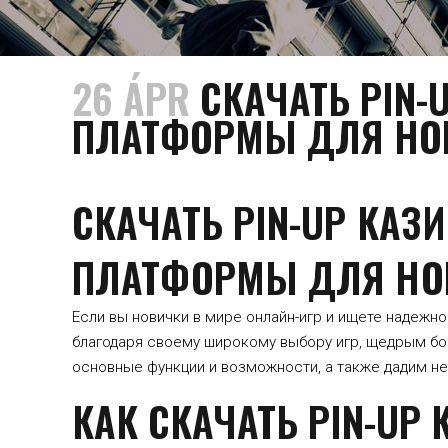
26 ÁPR
СКАЧАТЬ PIN-
ПЛАТФОРМЫ ДЛЯ НО
СКАЧАТЬ PIN-UP КА
ПЛАТФОРМЫ ДЛЯ НО
Если вы новички в мире онлайн-игр и ищете надежно
благодаря своему широкому выбору игр, щедрым бон
основные функции и возможности, а также дадим не
КАК СКАЧАТЬ PIN-UP