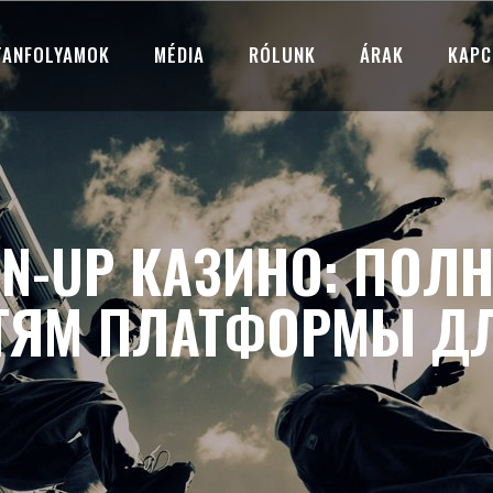
TANFOLYAMOK
MÉDIA
RÓLUNK
ÁRAK
KAPC
IN-UP КАЗИНО: ПОЛ
ЯМ ПЛАТФОРМЫ Д