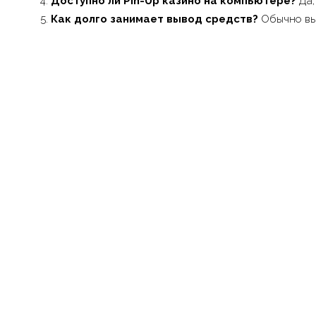
Доступно ли Pin-Up казино на компьютере?
Да,
Как долго занимает вывод средств?
Обычно выв