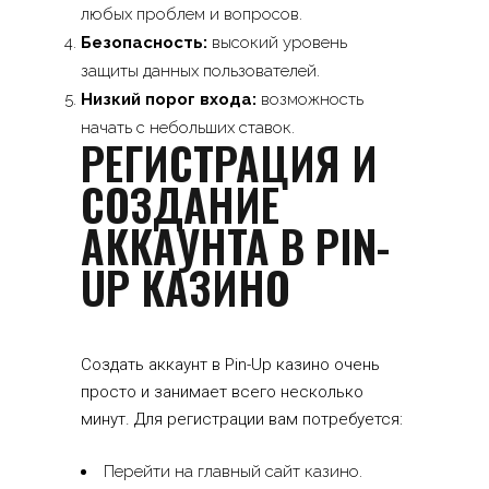
любых проблем и вопросов.
Безопасность:
высокий уровень
защиты данных пользователей.
Низкий порог входа:
возможность
начать с небольших ставок.
РЕГИСТРАЦИЯ И
СОЗДАНИЕ
АККАУНТА В PIN-
UP КАЗИНО
Создать аккаунт в Pin-Up казино очень
просто и занимает всего несколько
минут. Для регистрации вам потребуется:
Перейти на главный сайт казино.