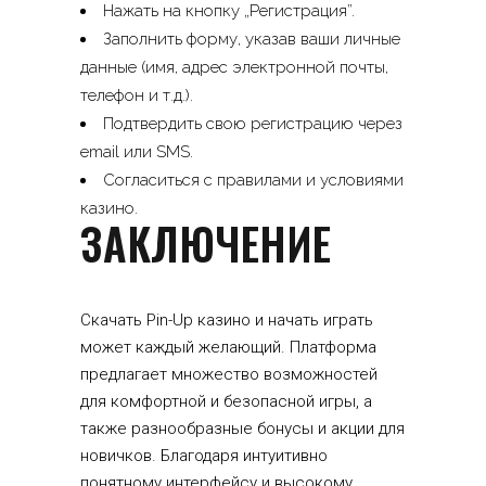
Нажать на кнопку „Регистрация”.
Заполнить форму, указав ваши личные
данные (имя, адрес электронной почты,
телефон и т.д.).
Подтвердить свою регистрацию через
email или SMS.
Согласиться с правилами и условиями
казино.
ЗАКЛЮЧЕНИЕ
Скачать Pin-Up казино и начать играть
может каждый желающий. Платформа
предлагает множество возможностей
для комфортной и безопасной игры, а
также разнообразные бонусы и акции для
новичков. Благодаря интуитивно
понятному интерфейсу и высокому