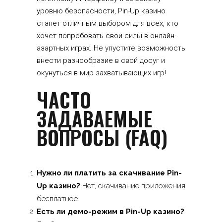
уровню безопасности, Pin-Up казино
станет отличным выбором для всех, кто
хочет попробовать свои силы в онлайн-
азартных играх. Не упустите возможность
внести разнообразие в свой досуг и
окунуться в мир захватывающих игр!
ЧАСТО
ЗАДАВАЕМЫЕ
ВОПРОСЫ (FAQ)
Нужно ли платить за скачивание Pin-
Up казино?
Нет, скачивание приложения
бесплатное.
Есть ли демо-режим в Pin-Up казино?