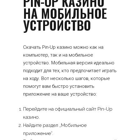
PIN-UP КАЗИНО
НА МОБИЛЬНОЕ
УСТРОЙСТВО
Скачать Pin-Up казино можно как на
компьютер, так и на мобильное
устройство. Мобильная версия идеально
подходит для тех, кто предпочитает играть
на ходу. Вот несколько шагов, которые
помогут вам быстро установить
приложение на ваше устройство:
Перейдите на официальный сайт Pin-Up
казино.
Найдите раздел „Мобильное
приложение”.