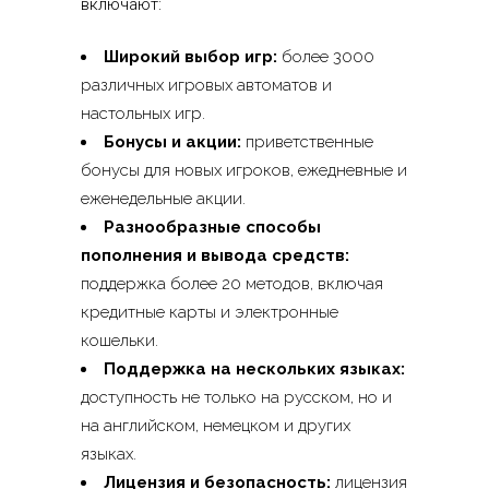
включают:
Широкий выбор игр:
более 3000
различных игровых автоматов и
настольных игр.
Бонусы и акции:
приветственные
бонусы для новых игроков, ежедневные и
еженедельные акции.
Разнообразные способы
пополнения и вывода средств:
поддержка более 20 методов, включая
кредитные карты и электронные
кошельки.
Поддержка на нескольких языках:
доступность не только на русском, но и
на английском, немецком и других
языках.
Лицензия и безопасность:
лицензия