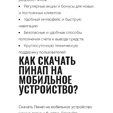
Регулярные акции и бонусы для новых
и постоянных клиентов.
Удобный интерфейс и быструю
навигацию.
Безопасные и удобные способы
пополнения счета и вывода средств.
Круглосуточную техническую
поддержку пользователей.
КАК СКАЧАТЬ
ПИНАП НА
МОБИЛЬНОЕ
УСТРОЙСТВО?
Скачать Пинап на мобильное устройство