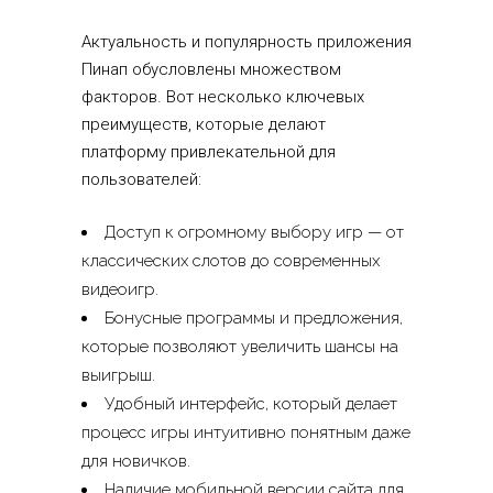
Актуальность и популярность приложения
Пинап обусловлены множеством
факторов. Вот несколько ключевых
преимуществ, которые делают
платформу привлекательной для
пользователей:
Доступ к огромному выбору игр — от
классических слотов до современных
видеоигр.
Бонусные программы и предложения,
которые позволяют увеличить шансы на
выигрыш.
Удобный интерфейс, который делает
процесс игры интуитивно понятным даже
для новичков.
Наличие мобильной версии сайта для