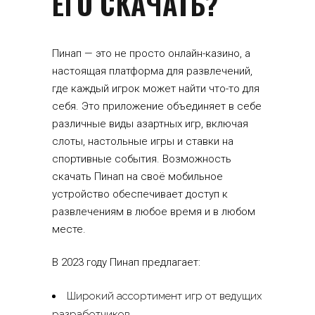
ЕГО СКАЧАТЬ?
Пинап — это не просто онлайн-казино, а
настоящая платформа для развлечений,
где каждый игрок может найти что-то для
себя. Это приложение объединяет в себе
различные виды азартных игр, включая
слоты, настольные игры и ставки на
спортивные события. Возможность
скачать Пинап на своё мобильное
устройство обеспечивает доступ к
развлечениям в любое время и в любом
месте.
В 2023 году Пинап предлагает:
Широкий ассортимент игр от ведущих
разработчиков.