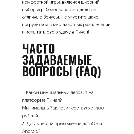
комфортной игры, включая широкий
выбор игр, безопасность сделок и
отличные бонусы. Не упустите шанс
погрузиться в мир азартных развлечений
и испытать свою удачу в Пинап!
ЧАСТО
ЗАДАВАЕМЫЕ
ВОПРОСЫ (FAQ)
1. Какой минимальный депозит на
платформе Пинап?
Минимальный депозит составляет 100
рублей.
2. Доступно ли приложение для iOS и
Android?