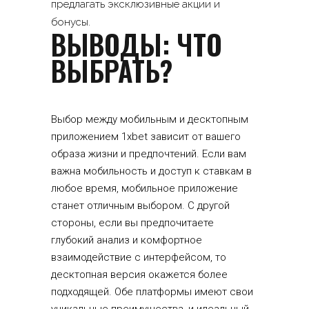
предлагать эксклюзивные акции и
бонусы.
ВЫВОДЫ: ЧТО
ВЫБРАТЬ?
Выбор между мобильным и десктопным
приложением 1xbet зависит от вашего
образа жизни и предпочтений. Если вам
важна мобильность и доступ к ставкам в
любое время, мобильное приложение
станет отличным выбором. С другой
стороны, если вы предпочитаете
глубокий анализ и комфортное
взаимодействие с интерфейсом, то
десктопная версия окажется более
подходящей. Обе платформы имеют свои
уникальные преимущества, и идеальный