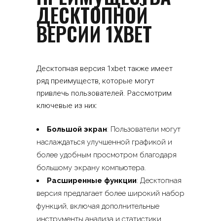
ДЕСКТОПНОЙ
ВЕРСИИ 1XBET
Десктопная версия 1xbet также имеет
ряд преимуществ, которые могут
привлечь пользователей. Рассмотрим
ключевые из них:
Большой экран
: Пользователи могут
наслаждаться улучшенной графикой и
более удобным просмотром благодаря
большому экрану компьютера.
Расширенные функции
: Десктопная
версия предлагает более широкий набор
функций, включая дополнительные
инструменты анализа и статистики.