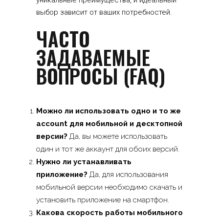
выбор зависит от ваших потребностей.
ЧАСТО
ЗАДАВАЕМЫЕ
ВОПРОСЫ (FAQ)
Можно ли использовать одно и то же
account для мобильной и десктопной
версии?
Да, вы можете использовать
один и тот же аккаунт для обоих версий.
Нужно ли устанавливать
приложение?
Да, для использования
мобильной версии необходимо скачать и
установить приложение на смартфон.
Какова скорость работы мобильного