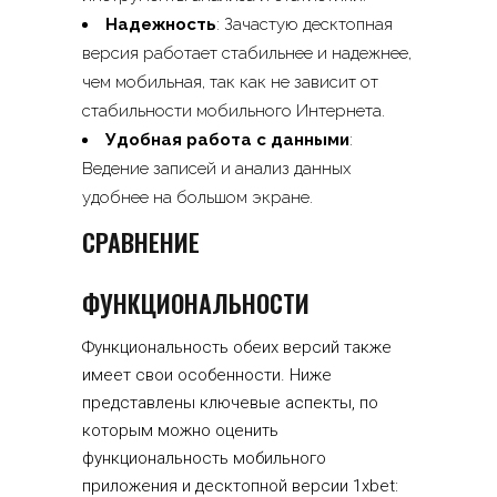
Надежность
: Зачастую десктопная
версия работает стабильнее и надежнее,
чем мобильная, так как не зависит от
стабильности мобильного Интернета.
Удобная работа с данными
:
Ведение записей и анализ данных
удобнее на большом экране.
СРАВНЕНИЕ
ФУНКЦИОНАЛЬНОСТИ
Функциональность обеих версий также
имеет свои особенности. Ниже
представлены ключевые аспекты, по
которым можно оценить
функциональность мобильного
приложения и десктопной версии 1xbet: