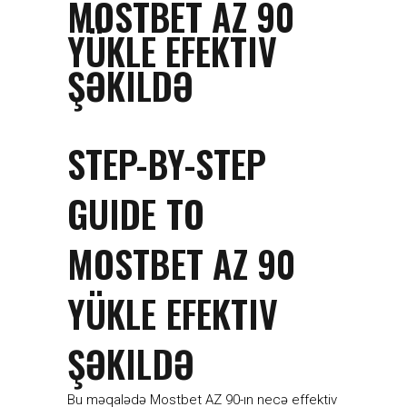
MOSTBET AZ 90
YÜKLE EFEKTIV
ŞƏKILDƏ
STEP-BY-STEP
GUIDE TO
MOSTBET AZ 90
YÜKLE EFEKTIV
ŞƏKILDƏ
Bu məqalədə Mostbet AZ 90-ın necə effektiv