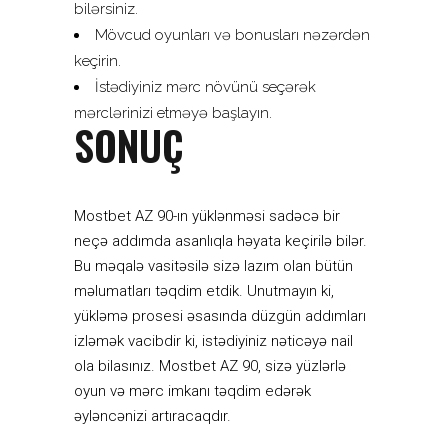
bilərsiniz.
Mövcud oyunları və bonusları nəzərdən
keçirin.
İstədiyiniz mərc növünü seçərək
mərclərinizi etməyə başlayın.
SONUÇ
Mostbet AZ 90-ın yüklənməsi sadəcə bir
neçə addımda asanlıqla həyata keçirilə bilər.
Bu məqalə vasitəsilə sizə lazım olan bütün
məlumatları təqdim etdik. Unutmayın ki,
yükləmə prosesi əsasında düzgün addımları
izləmək vacibdir ki, istədiyiniz nəticəyə nail
ola bilasınız. Mostbet AZ 90, sizə yüzlərlə
oyun və mərc imkanı təqdim edərək
əyləncənizi artıracaqdır.