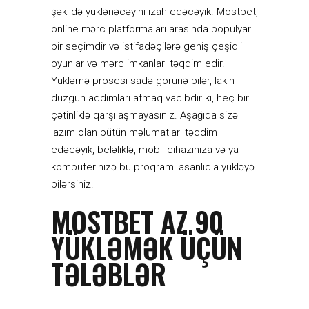
şəkildə yüklənəcəyini izah edəcəyik. Mostbet,
online mərc platformaları arasında populyar
bir seçimdir və istifadəçilərə geniş çeşidli
oyunlar və mərc imkanları təqdim edir.
Yükləmə prosesi sadə görünə bilər, lakin
düzgün addımları atmaq vacibdir ki, heç bir
çətinliklə qarşılaşmayasınız. Aşağıda sizə
lazım olan bütün məlumatları təqdim
edəcəyik, beləliklə, mobil cihazınıza və ya
kompüterinizə bu proqramı asanlıqla yükləyə
bilərsiniz.
MOSTBET AZ 90
YÜKLƏMƏK ÜÇÜN
TƏLƏBLƏR