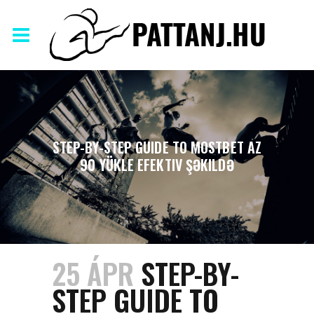
STEP-BY-STEP GUIDE TO MOSTBET AZ
90 YÜKLE EFEKTIV ŞƏKILDƏ
25 ÁPR
STEP-BY-
STEP GUIDE TO