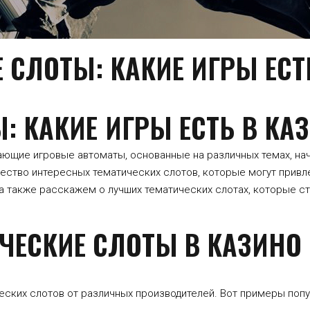
 СЛОТЫ: КАКИЕ ИГРЫ ЕСТ
: КАКИЕ ИГРЫ ЕСТЬ В КА
щие игровые автоматы, основанные на различных темах, начи
ество интересных тематических слотов, которые могут привле
а также расскажем о лучших тематических слотах, которые сто
ЧЕСКИЕ СЛОТЫ В КАЗИНО
ских слотов от различных производителей. Вот примеры попу