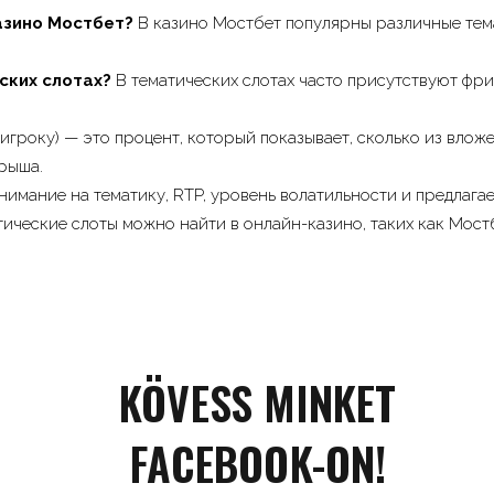
азино Мостбет?
В казино Мостбет популярны различные тем
ских слотах?
В тематических слотах часто присутствуют фри
игроку) — это процент, который показывает, сколько из влож
рыша.
имание на тематику, RTP, уровень волатильности и предлага
ические слоты можно найти в онлайн-казино, таких как Мост
KÖVESS MINKET
FACEBOOK-ON!