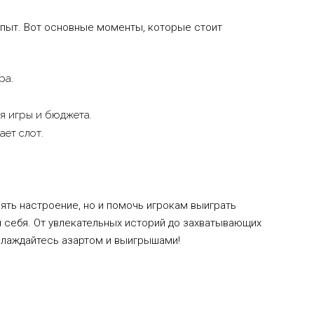
опыт. Вот основные моменты, которые стоит
ра.
я игры и бюджета.
ет слот.
ять настроение, но и помочь игрокам выиграть
 себя. От увлекательных историй до захватывающих
слаждайтесь азартом и выигрышами!