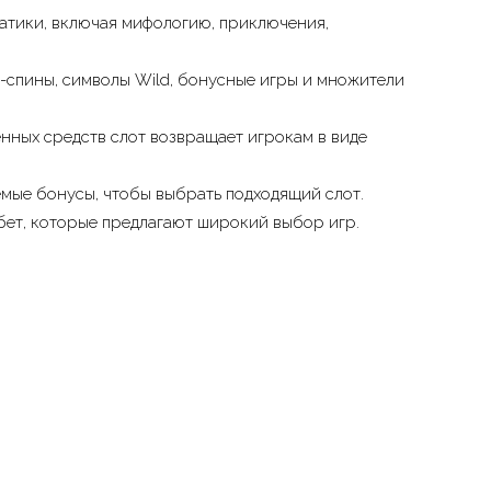
атики, включая мифологию, приключения,
-спины, символы Wild, бонусные игры и множители
енных средств слот возвращает игрокам в виде
емые бонусы, чтобы выбрать подходящий слот.
бет, которые предлагают широкий выбор игр.