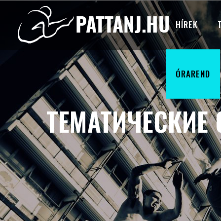
HÍREK
ÓRAREND
ТЕМАТИЧЕСКИЕ 