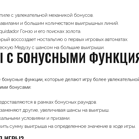
тиле с увлекательной механикой бонусов.
равилами и большим количеством выигрышных линий.
istador Гонзо и его поисках золота.
орый воссоздает ностальгию о первых игровых автоматах.
ческую Медузу с шансом на большие выигрыши.
ТЫ С БОНУСНЫМИ ФУНКЦИ
 бонусные функции, которые делают игру более увлекательной
ими бонусами:
едоставляются в рамках бонусных раундов.
заменяют другие, увеличивая шансы на выигрыш.
кальными условиями и призами.
ить сумму выигрыша на определенное значение в ходе игры.
Я ИГРЫ?