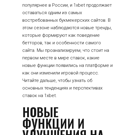
популярнее в России, и 1xbet продолжает
оставаться одним из самых
востребованных букмекерских сайтов. В
этом сезоне наблюдаются новые тренды,
которые формируют как поведение
бетторов, так и особенности самого
сайта. Мы проанализируем, что стоит на
первом месте в мире ставок, какие
новые функции появились на платформе и
как они изменили игровой процесс.
Читайте дальше, чтобы узнать об
основных тенденциях и перспективах
ставок на 1xbet.
НОВЫЕ
ФУНКЦИИ И
УЛУЧШЕНИЯ НА