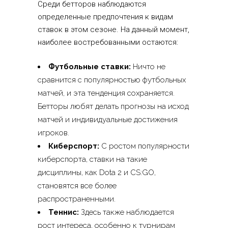
Среди бетторов наблюдаются
определенные предпочтения к видам
ставок в этом сезоне. На данный момент,
наиболее востребованными остаются:
Футбольные ставки:
Ничто не
сравнится с популярностью футбольных
матчей, и эта тенденция сохраняется.
Бетторы любят делать прогнозы на исход
матчей и индивидуальные достижения
игроков.
Киберспорт:
С ростом популярности
киберспорта, ставки на такие
дисциплины, как Dota 2 и CS:GO,
становятся все более
распространенными.
Теннис:
Здесь также наблюдается
рост интереса, особенно к турнирам