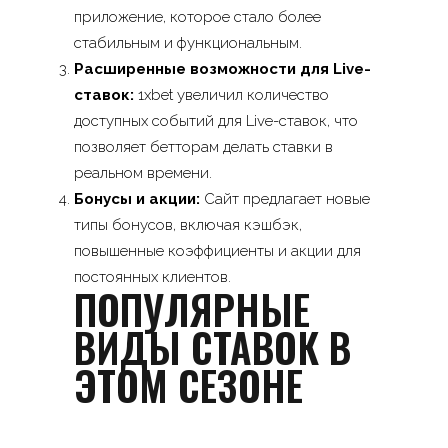
приложение, которое стало более
стабильным и функциональным.
Расширенные возможности для Live-
ставок:
1xbet увеличил количество
доступных событий для Live-ставок, что
позволяет бетторам делать ставки в
реальном времени.
Бонусы и акции:
Сайт предлагает новые
типы бонусов, включая кэшбэк,
повышенные коэффициенты и акции для
постоянных клиентов.
ПОПУЛЯРНЫЕ
ВИДЫ СТАВОК В
ЭТОМ СЕЗОНЕ