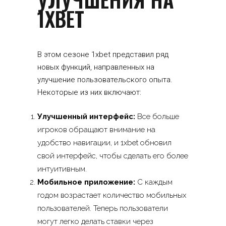
1XBET
В этом сезоне 1xbet представил ряд
новых функций, направленных на
улучшение пользовательского опыта.
Некоторые из них включают:
Улучшенный интерфейс:
Все больше
игроков обращают внимание на
удобство навигации, и 1xbet обновил
свой интерфейс, чтобы сделать его более
интуитивным.
Мобильное приложение:
С каждым
годом возрастает количество мобильных
пользователей. Теперь пользователи
могут легко делать ставки через