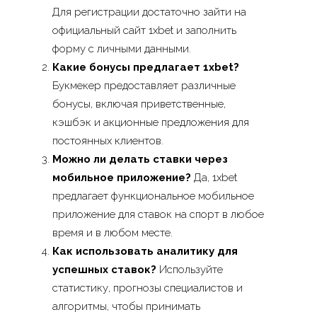
Для регистрации достаточно зайти на
официальный сайт 1xbet и заполнить
форму с личными данными.
Какие бонусы предлагает 1xbet?
Букмекер предоставляет различные
бонусы, включая приветственные,
кэшбэк и акционные предложения для
постоянных клиентов.
Можно ли делать ставки через
мобильное приложение?
Да, 1xbet
предлагает функциональное мобильное
приложение для ставок на спорт в любое
время и в любом месте.
Как использовать аналитику для
успешных ставок?
Используйте
статистику, прогнозы специалистов и
алгоритмы, чтобы принимать