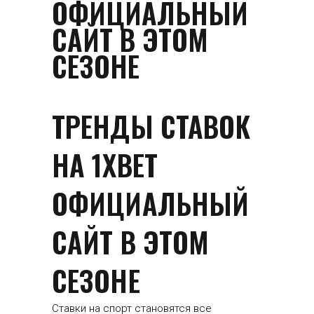
ОФИЦИАЛЬНЫЙ
САЙТ В ЭТОМ
СЕЗОНЕ
ТРЕНДЫ СТАВОК
НА 1XBET
ОФИЦИАЛЬНЫЙ
САЙТ В ЭТОМ
СЕЗОНЕ
Ставки на спорт становятся все