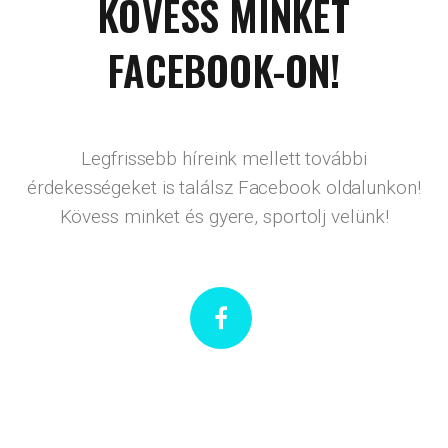
KÖVESS MINKET
FACEBOOK-ON!
Legfrissebb híreink mellett további
érdekességeket is találsz Facebook oldalunkon!
Kövess minket és gyere, sportolj velünk!