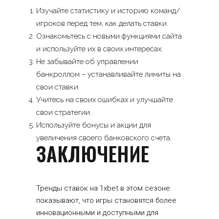
Изучайте статистику и историю команд/
игроков перед тем, как делать ставки.
Ознакомьтесь с новыми функциями сайта
и используйте их в своих интересах.
Не забывайте об управлении
банкроллом – устанавливайте лимиты на
свои ставки.
Учитесь на своих ошибках и улучшайте
свои стратегии.
Используйте бонусы и акции для
увеличения своего банковского счета.
ЗАКЛЮЧЕНИЕ
Тренды ставок на 1xbet в этом сезоне
показывают, что игры становятся более
инновационными и доступными для