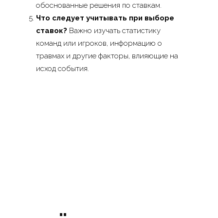
обоснованные решения по ставкам.
Что следует учитывать при выборе
ставок?
Важно изучать статистику
команд или игроков, информацию о
травмах и другие факторы, влияющие на
исход события.