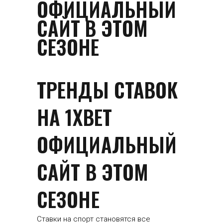
ОФИЦИАЛЬНЫЙ
САЙТ В ЭТОМ
СЕЗОНЕ
ТРЕНДЫ СТАВОК
НА 1XBET
ОФИЦИАЛЬНЫЙ
САЙТ В ЭТОМ
СЕЗОНЕ
Ставки на спорт становятся все