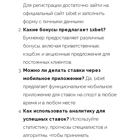
Для регистрации достаточно зайти на
официальный сайт 1xbet и заполнить
форму с личными данными.
Какие бонусы предлагает 1xbet?
Букмекер предоставляет различные
бонусы, включая приветственные,
кэшбэк и акционные предложения для
постоянных клиентов.
Можно ли делать ставки через
мобильное приложение?
Да, 1xbet
предлагает функциональное мобильное
приложение для ставок на спорт в любое
время и в любом месте.
Как использовать аналитику для
успешных ставок?
Используйте
статистику, прогнозы специалистов и
алгоритмы, чтобы принимать