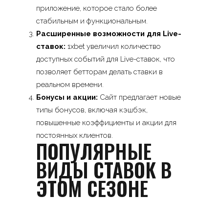
приложение, которое стало более
стабильным и функциональным.
Расширенные возможности для Live-
ставок:
1xbet увеличил количество
доступных событий для Live-ставок, что
позволяет бетторам делать ставки в
реальном времени.
Бонусы и акции:
Сайт предлагает новые
типы бонусов, включая кэшбэк,
повышенные коэффициенты и акции для
постоянных клиентов.
ПОПУЛЯРНЫЕ
ВИДЫ СТАВОК В
ЭТОМ СЕЗОНЕ