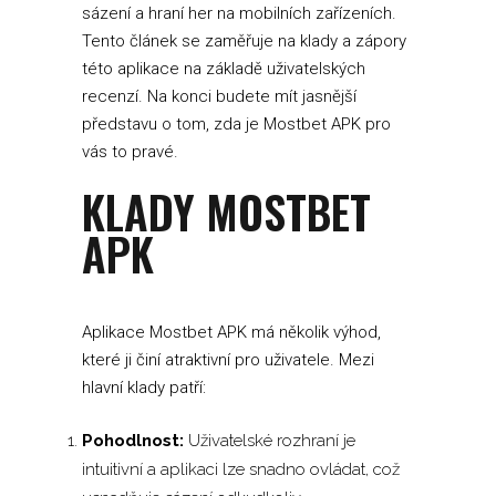
sázení a hraní her na mobilních zařízeních.
Tento článek se zaměřuje na klady a zápory
této aplikace na základě uživatelských
recenzí. Na konci budete mít jasnější
představu o tom, zda je Mostbet APK pro
vás to pravé.
KLADY MOSTBET
APK
Aplikace Mostbet APK má několik výhod,
které ji činí atraktivní pro uživatele. Mezi
hlavní klady patří:
Pohodlnost:
Uživatelské rozhraní je
intuitivní a aplikaci lze snadno ovládat, což