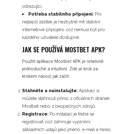
odrazující.
Potřeba stabilního připojení:
Pro
nejlepší zážitek je nezbytné mít stabilní
internetové připojení, což nemusí být pro
každého uživatele dostupné.
JAK SE POUŽÍVÁ MOSTBET APK?
Použití aplikace Mostbet APK je relativně
jednoduché a intuitivní. Zde je krok za
krokem návod, jak začít:
Stáhněte a nainstalujte:
Aplikaci si
můžete stáhnout přímo z oficiálních stránek
Mostbet nebo z bezpečných zdrojů.
Registrace:
Po instalaci je třeba se
registrovat, což zahrnuje vyplnění
základních údajů jako jméno, e-mail a heslo.