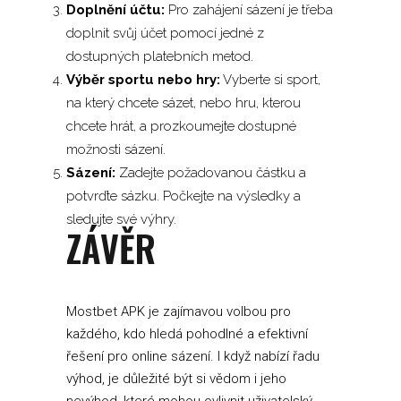
Doplnění účtu:
Pro zahájení sázení je třeba
doplnit svůj účet pomocí jedné z
dostupných platebních metod.
Výběr sportu nebo hry:
Vyberte si sport,
na který chcete sázet, nebo hru, kterou
chcete hrát, a prozkoumejte dostupné
možnosti sázení.
Sázení:
Zadejte požadovanou částku a
potvrďte sázku. Počkejte na výsledky a
sledujte své výhry.
ZÁVĚR
Mostbet APK je zajímavou volbou pro
každého, kdo hledá pohodlné a efektivní
řešení pro online sázení. I když nabízí řadu
výhod, je důležité být si vědom i jeho
nevýhod, které mohou ovlivnit uživatelský