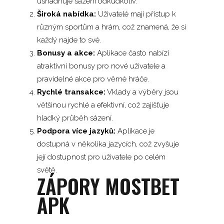
usnadňuje sázení odkudkoliv.
Široká nabídka:
Uživatelé mají přístup k
různým sportům a hrám, což znamená, že si
každý najde to své.
Bonusy a akce:
Aplikace často nabízí
atraktivní bonusy pro nové uživatele a
pravidelné akce pro věrné hráče.
Rychlé transakce:
Vklady a výběry jsou
většinou rychlé a efektivní, což zajišťuje
hladký průběh sázení.
Podpora více jazyků:
Aplikace je
dostupná v několika jazycích, což zvyšuje
její dostupnost pro uživatele po celém
světě.
ZÁPORY MOSTBET
APK