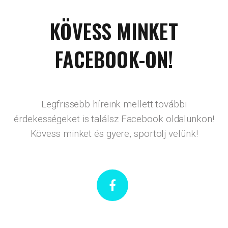
KÖVESS MINKET
FACEBOOK-ON!
Legfrissebb híreink mellett további
érdekességeket is találsz Facebook oldalunkon!
Kövess minket és gyere, sportolj velünk!