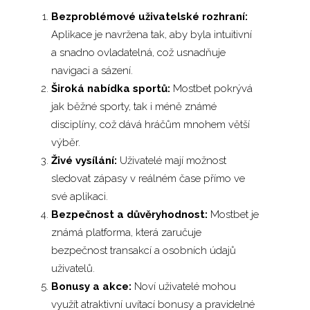
Bezproblémové uživatelské rozhraní:
Aplikace je navržena tak, aby byla intuitivní
a snadno ovladatelná, což usnadňuje
navigaci a sázení.
Široká nabídka sportů:
Mostbet pokrývá
jak běžné sporty, tak i méně známé
disciplíny, což dává hráčům mnohem větší
výběr.
Živé vysílání:
Uživatelé mají možnost
sledovat zápasy v reálném čase přímo ve
své aplikaci.
Bezpečnost a důvěryhodnost:
Mostbet je
známá platforma, která zaručuje
bezpečnost transakcí a osobních údajů
uživatelů.
Bonusy a akce:
Noví uživatelé mohou
využít atraktivní uvítací bonusy a pravidelné