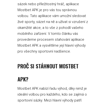
sázek nebo příležitostný hráč, aplikace
Mostbet APK je pro vás tou správnou
volbou. Tato aplikace vám umožní sledovat
živé sporty, sázet na ně a užívat si vzrušení z
okamžité akce, a to vše z pohodlí vašeho
mobilního zařízení. V tomto článku vás
provedeme procesem stahování aplikace
Mostbet APK a vysvětlíme její hlavní výhody
pro všechny sportovní nadšence.
PROČ SI STÁHNOUT MOSTBET
APK?
Mostbet APK nabízí řadu výhod, díky nimž je
ideální volbou pro každého, kdo se zajímá o
sportovní sázky. Mezi hlavní výhody patří: