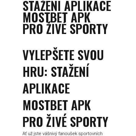
STAŽENÍ APLIKACE
MOSTBET APK
PRO ŽIVÉ SPORTY
VYLEPŠETE SVOU
HRU: STAŽENÍ
APLIKACE
MOSTBET APK
PRO ŽIVÉ SPORTY
Ať už jste vášnivý fanoušek sportovních