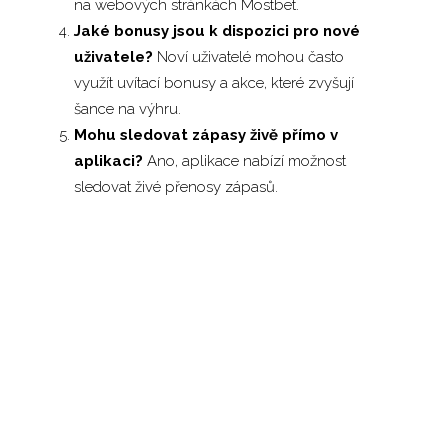
na webových stránkách Mostbet.
Jaké bonusy jsou k dispozici pro nové
uživatele?
Noví uživatelé mohou často
využít uvítací bonusy a akce, které zvyšují
šance na výhru.
Mohu sledovat zápasy živě přímo v
aplikaci?
Ano, aplikace nabízí možnost
sledovat živé přenosy zápasů.