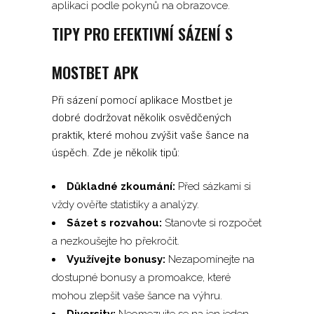
aplikaci podle pokynů na obrazovce.
TIPY PRO EFEKTIVNÍ SÁZENÍ S
MOSTBET APK
Při sázení pomocí aplikace Mostbet je
dobré dodržovat několik osvědčených
praktik, které mohou zvýšit vaše šance na
úspěch. Zde je několik tipů:
Důkladné zkoumání:
Před sázkami si
vždy ověřte statistiky a analýzy.
Sázet s rozvahou:
Stanovte si rozpočet
a nezkoušejte ho překročit.
Využívejte bonusy:
Nezapomínejte na
dostupné bonusy a promoakce, které
mohou zlepšit vaše šance na výhru.
Diversity:
Neomezujte se na jen jeden