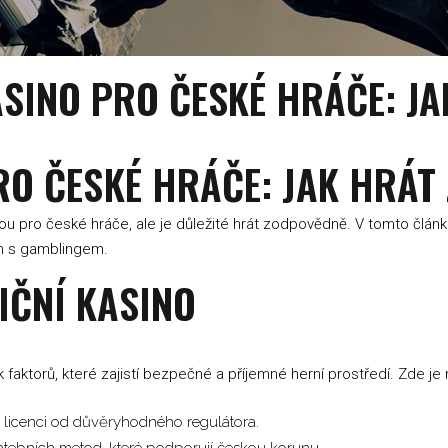
SINO PRO ČESKÉ HRÁČE: J
RO ČESKÉ HRÁČE: JAK HRÁT
bou pro české hráče, ale je důležité hrát zodpovědně. V tomto článk
ům s gamblingem.
IČNÍ KASINO
k faktorů, které zajistí bezpečné a příjemné herní prostředí. Zde je n
u licenci od důvěryhodného regulátora.