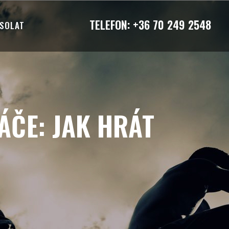
TELEFON:
+36 70 249 2548
SOLAT
ÁČE: JAK HRÁT