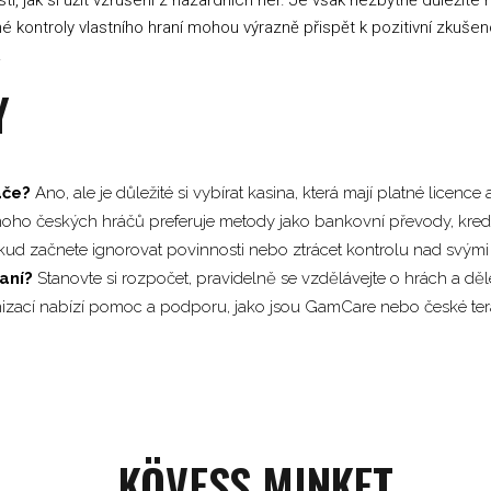
, jak si užít vzrušení z hazardních her. Je však nezbytně důležité 
 kontroly vlastního hraní mohou výrazně přispět k pozitivní zkušen
.
Y
áče?
Ano, ale je důležité si vybírat kasina, která mají platné licence
ho českých hráčů preferuje metody jako bankovní převody, kreditní 
ud začnete ignorovat povinnosti nebo ztrácet kontrolu nad svými f
aní?
Stanovte si rozpočet, pravidelně se vzdělávejte o hrách a děle
ací nabízí pomoc a podporu, jako jsou GamCare nebo české terap
KÖVESS MINKET