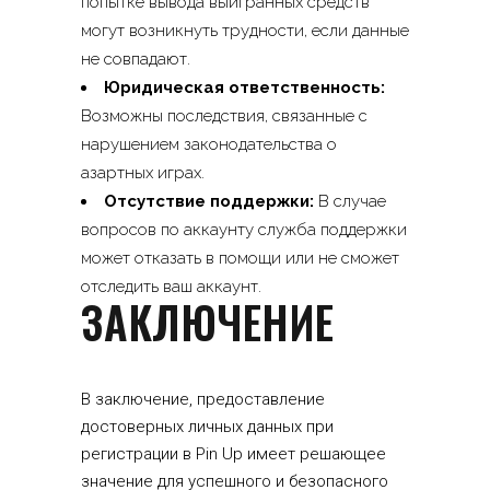
попытке вывода выигранных средств
могут возникнуть трудности, если данные
не совпадают.
Юридическая ответственность:
Возможны последствия, связанные с
нарушением законодательства о
азартных играх.
Отсутствие поддержки:
В случае
вопросов по аккаунту служба поддержки
может отказать в помощи или не сможет
отследить ваш аккаунт.
ЗАКЛЮЧЕНИЕ
В заключение, предоставление
достоверных личных данных при
регистрации в Pin Up имеет решающее
значение для успешного и безопасного