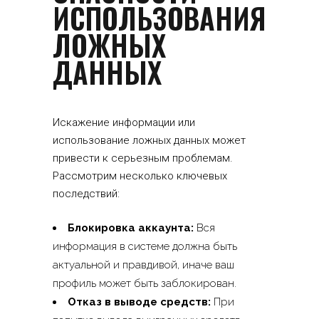
ИСПОЛЬЗОВАНИЯ
ЛОЖНЫХ
ДАННЫХ
Искажение информации или
использование ложных данных может
привести к серьезным проблемам.
Рассмотрим несколько ключевых
последствий:
Блокировка аккаунта:
Вся
информация в системе должна быть
актуальной и правдивой, иначе ваш
профиль может быть заблокирован.
Отказ в выводе средств:
При