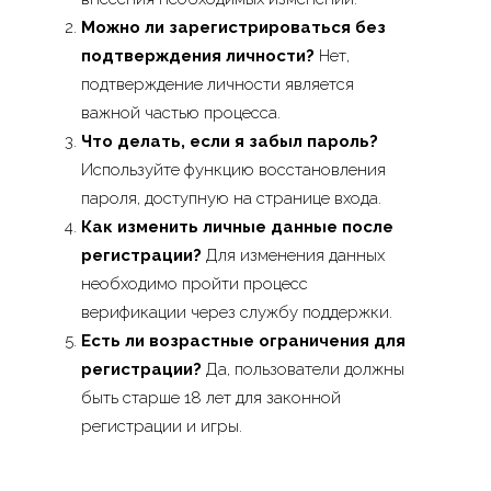
Можно ли зарегистрироваться без
подтверждения личности?
Нет,
подтверждение личности является
важной частью процесса.
Что делать, если я забыл пароль?
Используйте функцию восстановления
пароля, доступную на странице входа.
Как изменить личные данные после
регистрации?
Для изменения данных
необходимо пройти процесс
верификации через службу поддержки.
Есть ли возрастные ограничения для
регистрации?
Да, пользователи должны
быть старше 18 лет для законной
регистрации и игры.